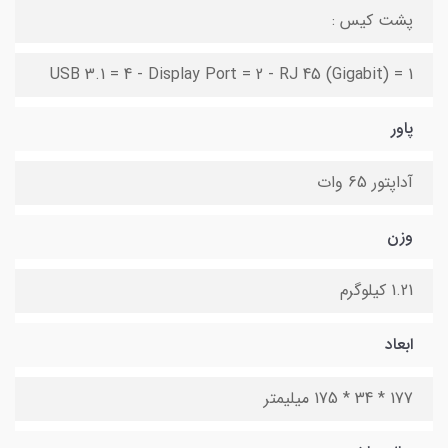
پشت کیس :
USB 3.1 = 4 - Display Port = 2 - RJ 45 (Gigabit) = 1
پاور
آداپتور 65 وات
وزن
1.21 کیلوگرم
ابعاد
177 * 34 * 175 میلیمتر