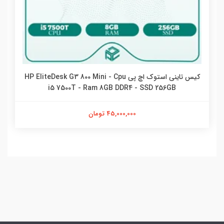
کیس تاینی استوک اچ پی HP EliteDesk G3 800 Mini - Cpu
i5 7500T - Ram 8GB DDR4 - SSD 256GB
45,000,000 تومان