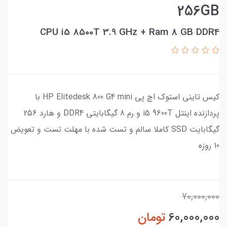
256GB
CPU i5 8500T 3.9 GHz + Ram 8 GB DDR4
کیس تاینی استوک اچ پی HP Elitedesk 800 G4 mini با
پردازنده اینتل i5 9600T و رم 8 گیگابایتی DDR4 و هارد 256
گیگابایت SSD کاملا سالم و تست شده با مهلت تست و تعویض
10 روزه
70,000,000
60,000,000
تومان