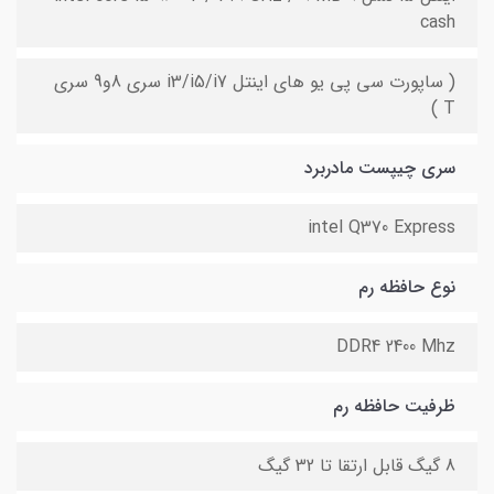
cash
( ساپورت سی پی یو های اینتل i3/i5/i7 سری 8و9 سری
T )
سری چیپست مادربرد
intel Q370 Express
نوع حافظه رم
DDR4 2400 Mhz
ظرفیت حافظه رم
8 گیگ قابل ارتقا تا 32 گیگ