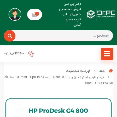
دکتر پی سی |
فروش تخصصی
کامپیوتر - لپ
0
تاپ - مینی
کیس
88942100 021
خانه
فهرست محصولات
کیس تاینی استوک اچ پی esk 800 G4 mini - Cpu i5 9600T - Ram 8GB
DDR4 - SSD 256GB