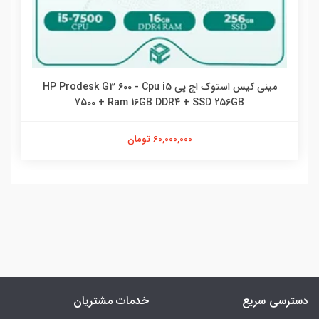
مینی کیس استوک اچ پی HP Prodesk G3 600 - Cpu i5
7500 + Ram 16GB DDR4 + SSD 256GB
60,000,000 تومان
دسترسی سریع
خدمات مشتریان