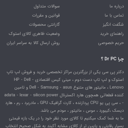
درباره ما
سوالات متداول
تماس با ما
قوانین و مقررات
شگفت انگیز
گارانتی محصولات
راهنمای خرید
وضعیت ظاهری کالای استوک
حریم خصوصی
روش ارسال کالا به سراسر ایران
چرا Dr PC ؟
دکتر پی سی یکی از بزرگترین مراکز تخصصی خرید و فروش لپ تاپ
استوک و لپ تاپ دست دوم ، مینی کیس اقتصادی HP - Dell -
Lenovo ، مانیتور های متنوع Dell - Samsung - asus و تامین
کننده قطعاتی همچون هارد اکسترنال adata - lexar - silicon power
- ، سی پی یو CPU پردازنده ، کارت گرافیک GPU ، مادربرد ، رم ، هارد
دیسک ،کیبورد ، موس ، مانیتور ، مودم می باشد.
ما به شما کمک میکنیم تا کالای مورد نظر خود را در یک بازه قیمتی
بسیار رقابتی و پایین تر از کالای مشابه آکبند به شکل صحیح انتخاب