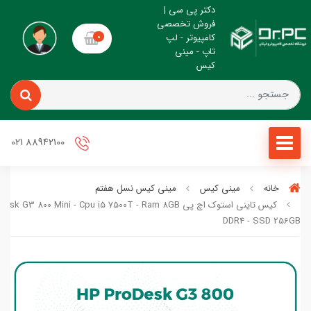
دکتر پی سی |
فروش تخصصی
کامپیوتر - لپ
0
تاپ - مینی
کیس
88942100 021
خانه
مینی کیس
مینی کیس نسل هفتم
کیس تاینی استوک اچ پی sk G3 800 Mini - Cpu i5 7500T - Ram 8GB
DDR4 - SSD 256GB