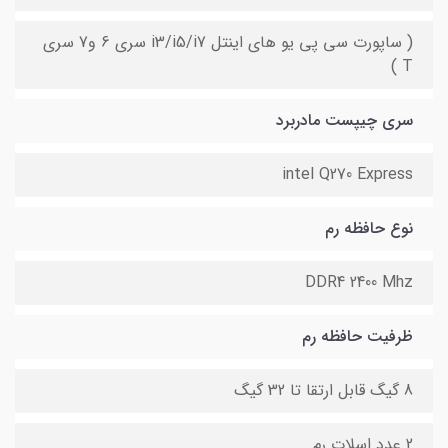
( ساپورت سی پی یو های اینتل i3/i5/i7 سری 6 و7 سری
T )
سری چیپست مادربرد
intel Q270 Express
نوع حافظه رم
DDR4 2400 Mhz
ظرفیت حافظه رم
8 گیگ قابل ارتقا تا 32 گیگ
2 عدد اسلات رم