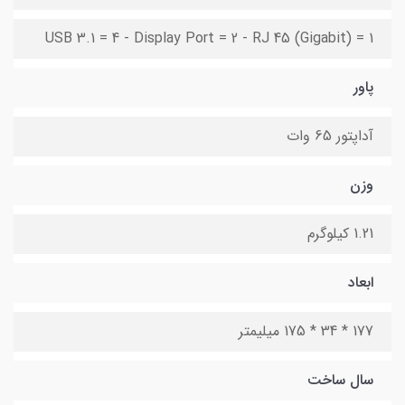
USB 3.1 = 4 - Display Port = 2 - RJ 45 (Gigabit) = 1
پاور
آداپتور 65 وات
وزن
1.21 کیلوگرم
ابعاد
177 * 34 * 175 میلیمتر
سال ساخت