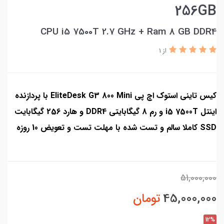
256GB
CPU i5 7500T 2.7 GHz + Ram 8 GB DDR4
از 1
کیس تاینی استوک اچ پی EliteDesk G3 800 Mini با پردازنده
اینتل i5 7500T و رم 8 گیگابایتی DDR4 و هارد 256 گیگابایت
SSD کاملا سالم و تست شده با مهلت تست و تعویض 10 روزه
51,000,000
45,000,000
تومان
12%