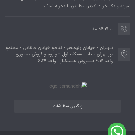
نموده و یک خرید آنلاین مطمئن را تجربه نمائید.
00 21 94 88
تـهـران - خیابان ولیعـصر - تقاطع خیابان طالقانی - مجتمع
نور تهران - طبقه همکف اول شو روم و فروش حضوری :
واحد 6012 فـــروش هـمـکـار : واحد 6014
پیگیری سفارشات