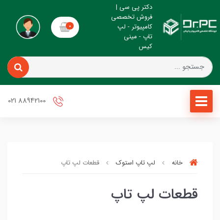
دکتر پی سی |
فروش تخصصی
کامپیوتر - لپ
0
تاپ - مینی
کیس
88942100 021
خانه
لپ تاپ استوک
قطعات لپ تاپ
قطعات لپ تاپ