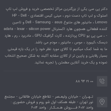
دکتر پی سی یکی از بزرگترین مراکز تخصصی خرید و فروش لپ تاپ
استوک و لپ تاپ دست دوم ، مینی کیس اقتصادی HP - Dell -
Lenovo ، مانیتور های متنوع Dell - Samsung - asus و تامین
کننده قطعاتی همچون هارد اکسترنال adata - lexar - silicon power
- ، سی پی یو CPU پردازنده ، کارت گرافیک GPU ، مادربرد ، رم ، هارد
دیسک ،کیبورد ، موس ، مانیتور ، مودم می باشد.
ما به شما کمک میکنیم تا کالای مورد نظر خود را در یک بازه قیمتی
بسیار رقابتی و پایین تر از کالای مشابه آکبند به شکل صحیح انتخاب
نموده و یک خرید آنلاین مطمئن را تجربه نمائید.
00 21 94 88
تـهـران - خیابان ولیعـصر - تقاطع خیابان طالقانی - مجتمع
نور تهران - طبقه همکف اول شو روم و فروش حضوری :
واحد 6012 فـــروش هـمـکـار : واحد 6014