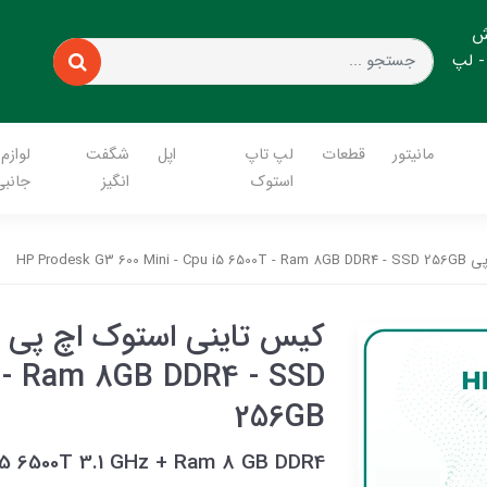
ش
- لپ
مانیتور
قطعات
لپ تاپ
اپل
شگفت
لوازم
استوک
انگیز
جانبی
HP Prodesk 
T - Ram 8GB DDR4 - SSD
256GB
5 6500T 3.1 GHz + Ram 8 GB DDR4