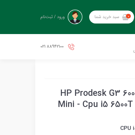
ورود / ثبت‌نام
سبد خرید شما
0
88942100 021
کیس تاینی استوک اچ پی HP Prodesk G3 600
Mini - Cpu i5 6500
CPU i