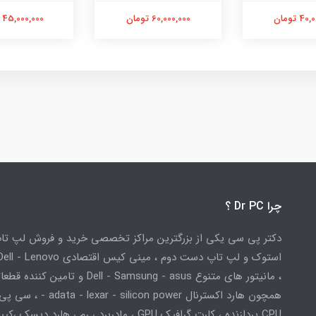
 تومان
60,000,000 تومان
45,000,000 تومان
چرا Dr PC ؟
دکتر پی سی یکی از بزرگترین مراکز تخصصی خرید و فروش لپ تا
استوک و لپ تاپ دست دوم ، مینی کیس اقتصادی
، مانیتور های متنوع Dell - Samsung - asus و تامین کننده
همچون هارد اکسترنال adata - lexar - silicon power
CPU پردازنده ، کارت گرافیک GPU ، مادربرد ، رم ، هارد دیسک ،