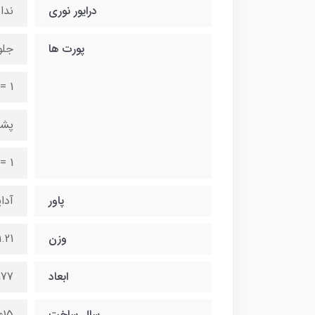
درایور نوری
ندا
پورت ها
جلو
= 1
پشت
= 1
پاور
آداپتو
وزن
1.21 کیلوگر
ابعاد
177 * 34 * 175 میل
سال ساخت
015