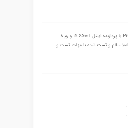
کیس تاینی استوک اچ پی Prodesk G3 600 Mini با پردازنده اینتل i5 6500T و رم 8
بایتی DDR4 و هارد 256 گیگابایت SSD کاملا سالم و تست شده با مهلت تست و