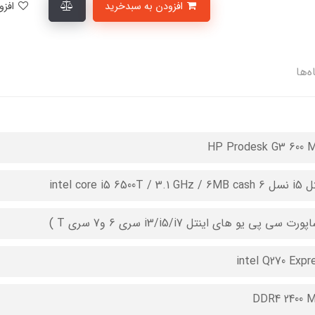
افزودن به سبدخرید
افزودن به لیست علاقمندی‌ها
ه‌ها
HP Prodesk G3 600 M
intel core i5 6500T / 3.1 G
ورت سی پی یو های اینتل i3/i5/i7 سری 6 و7 سری T )
intel Q270 Expr
DDR4 2400 