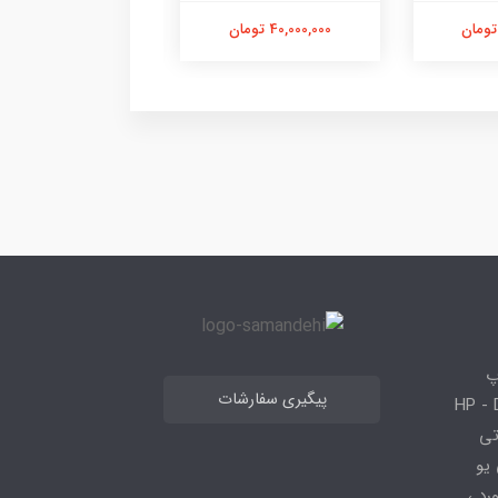
40,000,000 تومان
60,000,000 تومان
پ
پیگیری سفارشات
 HP - Dell - Lenovo
 قطعاتی
 - ، سی پی یو
کیبورد ،