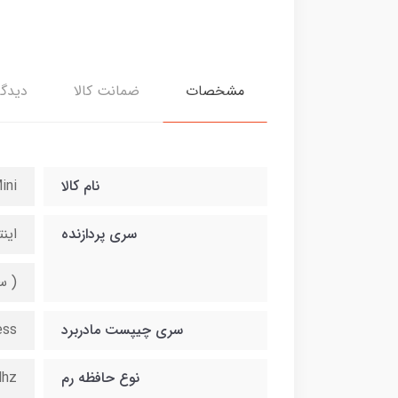
مشخصات
ضمانت کالا
دیدگا
نام کالا
ini
سری پردازنده
اینتل i5 نسل 6 Hz / 6MB cash
( ساپ
سری چیپست مادربرد
ess
نوع حافظه رم
Mhz