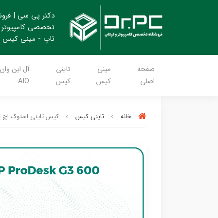
دکتر پی سی | فرو
تخصصی کامپیوتر 
تاپ - مینی کیس
صفحه
مینی
تاینی
آل این وان
اصلی
کیس
کیس
AIO
خانه
تاینی کیس
کیس تاینی استوک اچ پی G3 600 Mini - Cpu i5 6500T - Ram 8GB DDR4 - SSD 256GB