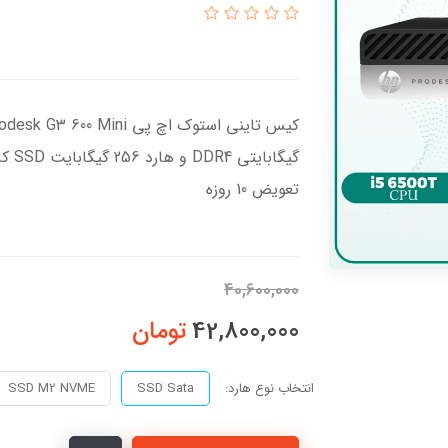
گیگا
تعویض 10 روزه
40,600,000
42,800,000
تومان
انتخاب نوع هارد:
SSD Sata
SSD M2 NVME