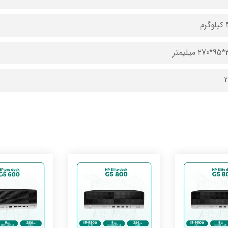
رم
یمتر
2