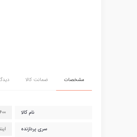
مشخصات
ضمانت کالا
دیدگا
نام کالا
600
سری پردازنده
اینتل i7 نسل 9 z / 12MB cash