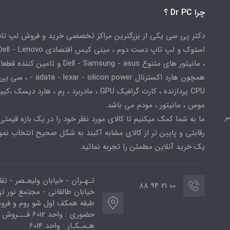
چرا Dr PC ؟
دکتر پی سی یکی از بزرگترین مراکز تخصصی خرید و فروش لپ تا
استوک و لپ تاپ دست دوم ، مینی کیس اقتصادی
، مانیتور های متنوع Dell - Samsung - asus و تامین کننده
همچون هارد اکسترنال adata - lexar - silicon power
CPU پردازنده ، کارت گرافیک GPU ، مادربرد ، رم ، هارد دیسک ،
موس ، مانیتور ، مودم می باشد.
ر
ما به شما کمک میکنیم تا کالای مورد نظر خود را در یک بازه قیمتی
رقابتی و پایین تر از کالای مشابه آکبند به شکل صحیح انتخاب نمو
یک خرید آنلاین مطمئن را تجربه نمائید.
تـهـران - خیابان ولیعـصر - تق
00 21 94 88
خیابان طالقانی - مجتمع نور ته
طبقه همکف اول شو روم و فر
حضوری : واحد 6012 فـــروش
هـمـکـار : واحد 6014