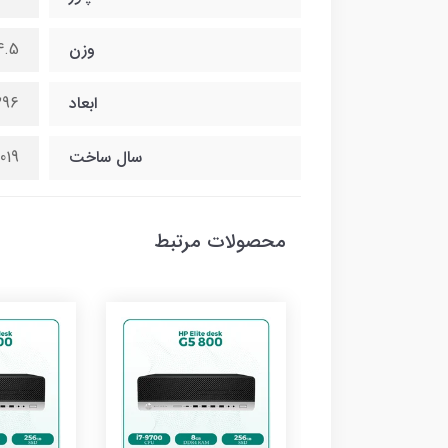
وزن
4.5 کیلوگ
ابعاد
296*95*270 میل
سال ساخت
019
محصولات مرتبط