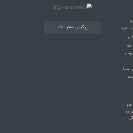
پ
پیگیری سفارشات
 HP - Dell - Lenovo
 قطعاتی
 - ، سی پی یو
کیبورد ،
 بسیار
ده و
اطع
ران -
وش