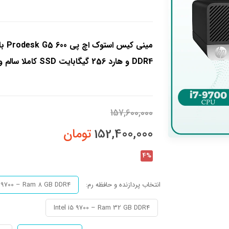
DDR4 و هارد 256 گیگابایت SSD کاملا سالم و تست شده با مهلت تست و تعویض 10 روزه
157,600,000
152,400,000
تومان
4%
انتخاب پردازنده و حافظه رم:
i5 9700 – Ram 8 GB DDR4
Intel i5 9700 – Ram 32 GB DDR4