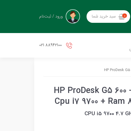
ورود / ثبت‌نام
سبد خرید شما
0
88942100 021
ینی کیس استوک اچ پی HP ProDesk G5 600 -
Cpu i7 9700 + Ram
CPU i5 9700 4.7 