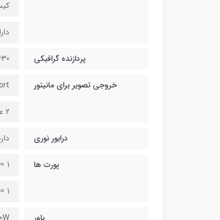
کیس دارا
دارا
پردازنده گرافیکی
630
خروجی تصویر برای مانیتور
ort
2 عدد
درایور نوری
دار
پورت ها
1 -
= 1
پاور
80W