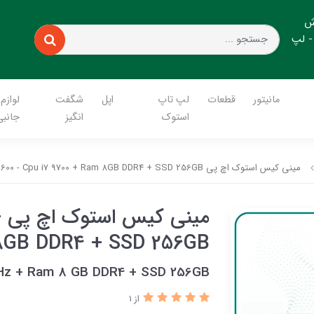
ش
- لپ
مانیتور
قطعات
لپ تاپ
اپل
شگفت
لوازم
استوک
انگیز
جانبی
مینی کیس استوک اچ پی HP ProDesk G5 600 - Cpu i7 9700 + Ram 8GB DDR4 + SSD 256GB
م
 8GB DDR4 + SSD 256GB
GHz + Ram 8 GB DDR4 + SSD 256GB
از 1