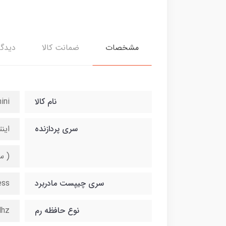
مشخصات
ضمانت کالا
دیدگا
نام کالا
ini
سری پردازنده
اینتل i5 نسل 8 z / 9 MB cash
( ساپ
سری چیپست مادربرد
ess
نوع حافظه رم
Mhz