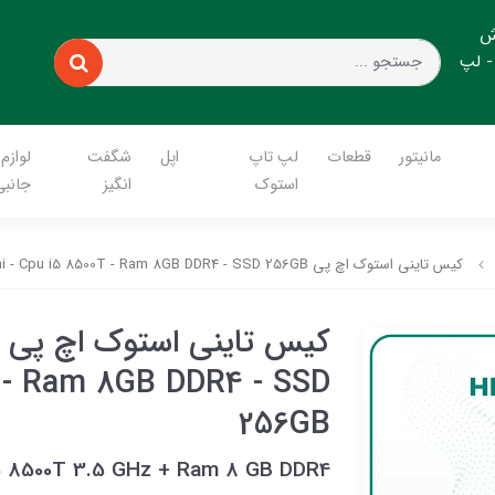
ش
- لپ
مانیتور
قطعات
لپ تاپ
اپل
شگفت
لوازم
استوک
انگیز
جانبی
کیس تاینی استوک اچ پی HP ProDesk 600 G4 mini - Cpu i5 8500T - Ram 8GB DDR4 - SSD 256GB
T - Ram 8GB DDR4 - SSD
256GB
5 8500T 3.5 GHz + Ram 8 GB DDR4