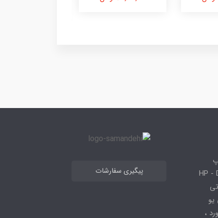
39,000,000 تومان
پ
پیگیری سفارشات
 HP - Dell - Lenovo
 قطعاتی
 - ، سی پی یو
کیبورد ،