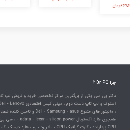
 تومان
چرا Dr PC ؟
دکتر پی سی یکی از بزرگترین مراکز تخصصی خرید و فروش لپ تا
استوک و لپ تاپ دست دوم ، مینی کیس اقتصادی
، مانیتور های متنوع Dell - Samsung - asus و تامین کننده
همچون هارد اکسترنال adata - lexar - silicon power
CPU پردازنده ، کارت گرافیک GPU ، مادربرد ، رم ، هارد دیسک ،