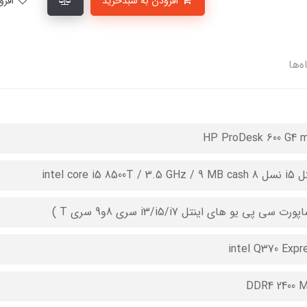
افزودن به سبدخرید
افزودن به لیست علاقمندی‌ها
ه‌ها
HP ProDesk 600 G4 m
intel core i5 8500T / 3.5 GH
ورت سی پی یو های اینتل i3/i5/i7 سری 8و9 سری T )
intel Q370 Expr
DDR4 2400 