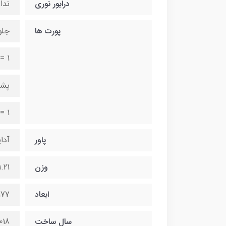
درایور نوری
ندا
پورت ها
جلو
= 1
پشت
= 1
پاور
آداپتو
وزن
1.21 کیلوگر
ابعاد
177 * 34 * 175 میل
سال ساخت
018