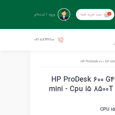
ورود / ثبت‌نام
سبد خرید شما
0
88942100 021
کیس تاینی استوک اچ پی HP ProDesk 600 G4
mini - Cpu i5 8500
CPU i