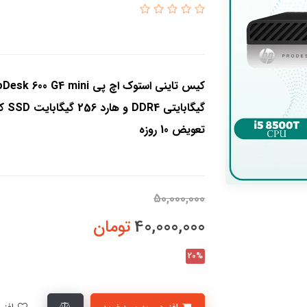
گیگا
تعویض 10 روزه
50,000,000
40,000,000
تومان
20%