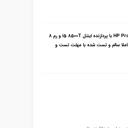
کیس تاینی استوک اچ پی HP ProDesk 600 G4 mini با پردازنده اینتل i5 8500T و رم 8
بایتی DDR4 و هارد 256 گیگابایت SSD کاملا سالم و تست شده با مهلت تست و