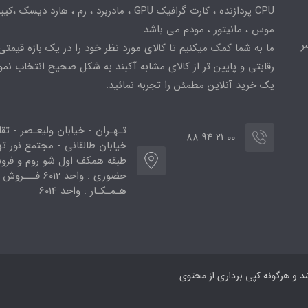
CPU پردازنده ، کارت گرافیک GPU ، مادربرد ، رم ، هارد دیسک ،
موس ، مانیتور ، مودم می باشد.
ر
ما به شما کمک میکنیم تا کالای مورد نظر خود را در یک بازه قیمتی
رقابتی و پایین تر از کالای مشابه آکبند به شکل صحیح انتخاب نمو
یک خرید آنلاین مطمئن را تجربه نمائید.
تـهـران - خیابان ولیعـصر - تق
00 21 94 88
خیابان طالقانی - مجتمع نور ته
طبقه همکف اول شو روم و فر
حضوری : واحد 6012 فـــروش
هـمـکـار : واحد 6014
 وبسایت متعلق به فروشگاه DR PC می ‌باشد و هرگونه کپی برداری از محتوی