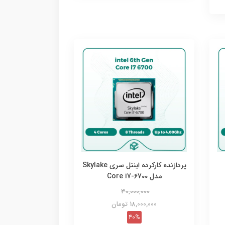
پردازنده کارکرده اینتل سری Skylake
مدل Core i7-6700
30,000,000
18,000,000 تومان
40%