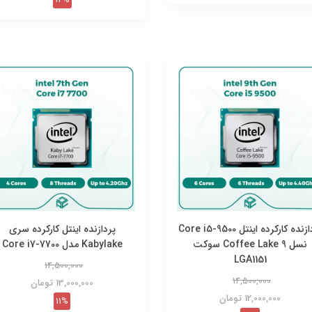
پردازنده کارکرده اینتل Core i5-9500
پردازنده اینتل کارکرده سری
نسل 9 Coffee Lake سوکت
Kabylake مدل Core i7-7700
LGA1151
14,500,000
14,500,000
13,000,000 تومان
12,000,000 تومان
11%