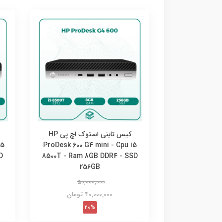
کیس تاینی استوک اچ پی HP
i5
ProDesk 600 G4 mini - Cpu i5
D
8500T - Ram 8GB DDR4 - SSD
256GB
50,000,000
40,000,000 تومان
20%