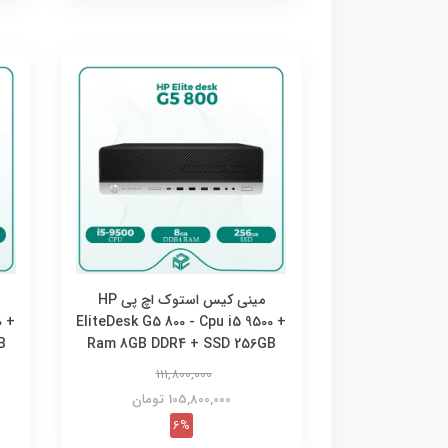
مینی کیس استوک اچ پی HP
0 +
EliteDesk G5 800 - Cpu i5 9500 +
B
Ram 8GB DDR4 + SSD 256GB
111,800,000
105,800,000 تومان
6%