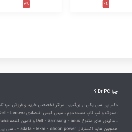
3%
2%
چرا Dr PC ؟
دکتر پی سی یکی از بزرگترین مراکز تخصصی خرید و فروش لپ تا
استوک و لپ تاپ دست دوم ، مینی کیس اقتصادی
، مانیتور های متنوع Dell - Samsung - asus و تامین کننده
همچون هارد اکسترنال adata - lexar - silicon power