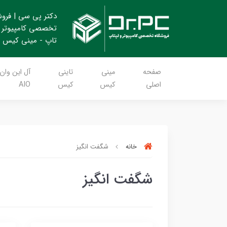
دکتر پی سی | فرو
تخصصی کامپیوتر 
تاپ - مینی کیس
صفحه
مینی
تاینی
آل این وان
اصلی
کیس
کیس
AIO
خانه
شگفت انگیز
شگفت انگیز