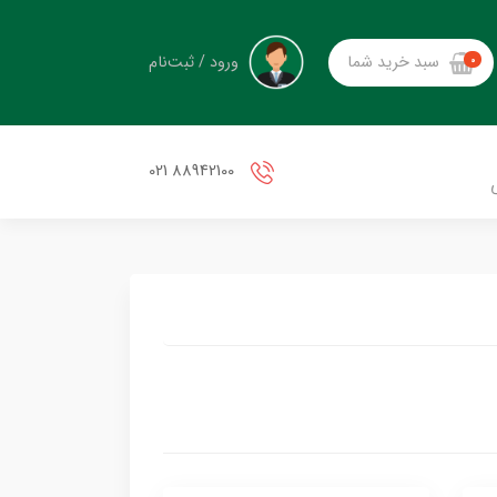
ورود / ثبت‌نام
سبد خرید شما
0
88942100 021