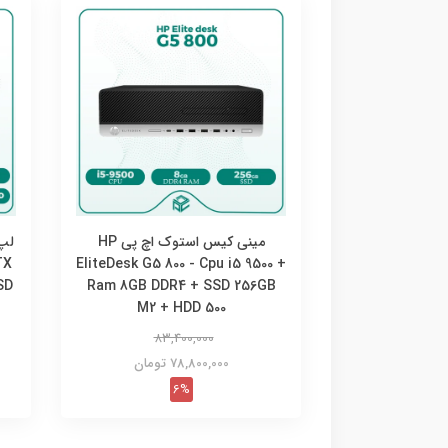
مینی کیس استوک اچ پی HP
TX
EliteDesk G5 800 - Cpu i5 9500 +
SD
Ram 8GB DDR4 + SSD 256GB
M2 + HDD 500
83,400,000
78,800,000 تومان
6%