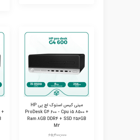
مینی کیس استوک اچ پی HP
 +
ProDesk G4 600 - Cpu i5 8500 +
B
Ram 8GB DDR4 + SSD 256GB
M2
65,400,000