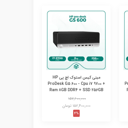
مینی کیس استوک اچ پی HP
ProDesk G5 600 - Cpu i7 9700 +
P
Ram 8GB DDR4 + SSD 256GB
157,600,000
152,400,000 تومان
4%