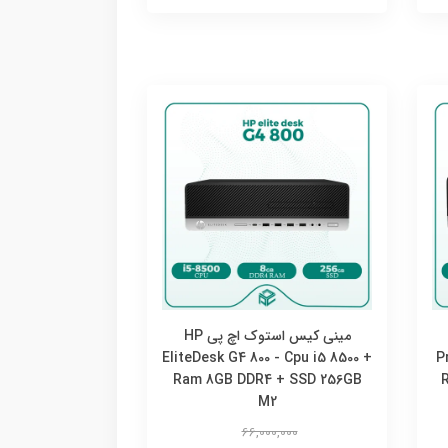
مینی کیس استوک اچ پی HP
EliteDesk G4 800 - Cpu i5 8500 +
P
Ram 8GB DDR4 + SSD 256GB
M2
66,000,000