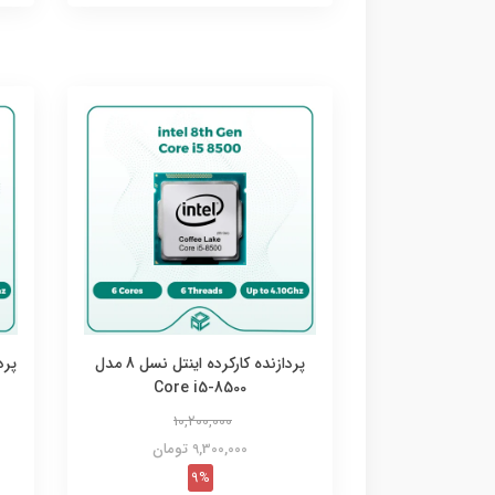
پردازنده کارکرده اینتل نسل 8 مدل
Core i5-8500
10,200,000
9,300,000 تومان
9%