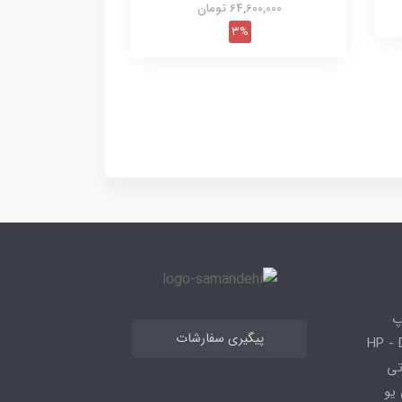
64,600,000 تومان
3%
پ
پیگیری سفارشات
 HP - Dell - Lenovo
 قطعاتی
 - ، سی پی یو