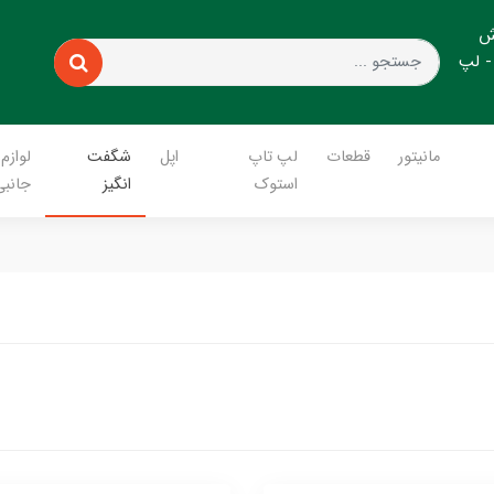
ش
- لپ
مانیتور
قطعات
لپ تاپ
اپل
شگفت
لوازم
استوک
انگیز
جانبی