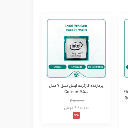
پردازنده کارکرده اینتل نسل 7 مدل
Core i5-7500
El
R
4,800,000
4,600,000 تومان
5%