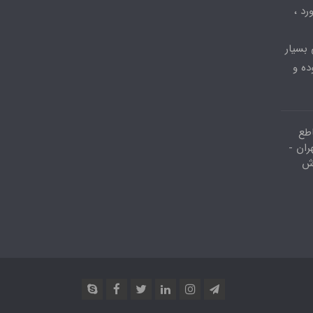
کیبورد ،
 بسیار
ده و
اطع
ران -
وش