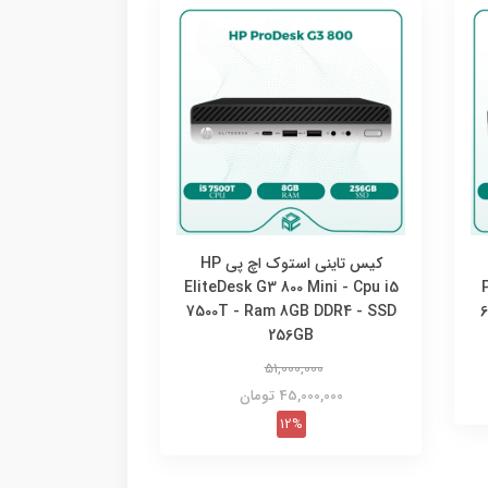
کیس تاینی استوک اچ پی HP
EliteDesk G3 800 Mini - Cpu i5
7500T - Ram 8GB DDR4 - SSD
256GB
51,000,000
45,000,000 تومان
12%