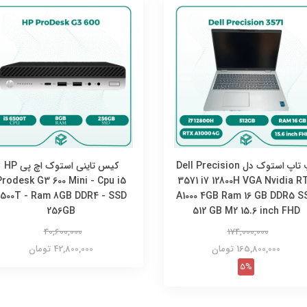
لپ تاپ استوک دل Dell Precision
کیس تاینی استوک اچ پی HP
Prodesk G3 600 Mini - Cpu i5
3571 i7 12800H VGA Nvidia R
6500T - Ram 8GB DDR4 - SSD
A1000 4GB Ram 16 GB DDR5 S
256GB
512 GB M2 15.6 inch FHD
40,600,000
174,000,000
165,800,000 تومان
42,800,000 تومان
5%