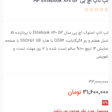
لپ تاپ اچ پی HP Elitebook 840 G3
لپ تاپ استوک اچ پی مدل Elitebook 840 G3 با پردازنده i5
نسل هفتم و رم 8گیگابایت DDR4 با هارد SSD256 GB با صفحه
نمایش 14 اینچ 100% سالم تست شده با 7 روز مهلت تست و
تعویض
33,000,000
31,600,000
تومان
5%
محصول مورد نظر موجود نمی‌باشد.