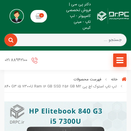
دکتر پی سی |
فروش تخصصی
کامپیوتر - لپ
0
تاپ - مینی
کیس
88942100 021
خانه
فهرست محصولات
لپ تاپ استوک اچ پی HP Elitebook 840 G3 i5 7300U Ram 16 GB SSD 256 GB M2