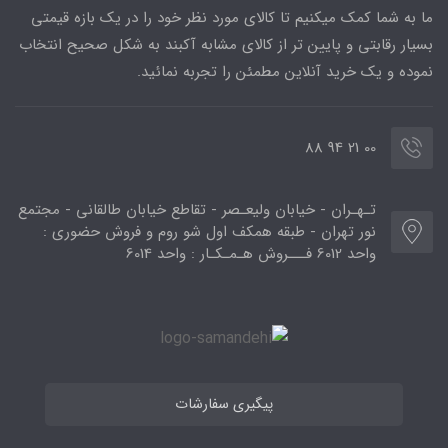
ما به شما کمک میکنیم تا کالای مورد نظر خود را در یک بازه قیمتی
بسیار رقابتی و پایین تر از کالای مشابه آکبند به شکل صحیح انتخاب
نموده و یک خرید آنلاین مطمئن را تجربه نمائید.
00 21 94 88
تـهـران - خیابان ولیعـصر - تقاطع خیابان طالقانی - مجتمع
نور تهران - طبقه همکف اول شو روم و فروش حضوری :
واحد 6012 فـــروش هـمـکـار : واحد 6014
پیگیری سفارشات