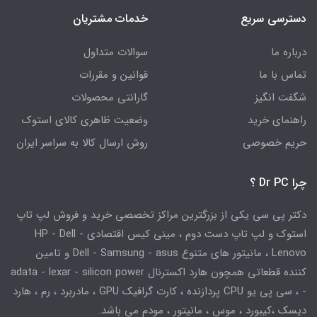
دسترسی سریع
خدمات مشتریان
درباره ما
سوالات متداول
تماس با ما
قوانین و مقررات
شگفت انگیز
گارانتی محصولات
راهنمای خرید
وضعیت ظاهری کالای استوک
حریم خصوصی
روش ارسال کالا به سراسر ایران
چرا Dr PC ؟
دکتر پی سی یکی از بزرگترین مراکز تخصصی خرید و فروش لپ تاپ
استوک و لپ تاپ دست دوم ، مینی کیس اقتصادی HP - Dell -
Lenovo ، مانیتور های متنوع Dell - Samsung - asus و تامین
کننده قطعاتی همچون هارد اکسترنال adata - lexar - silicon power
- ، سی پی یو CPU پردازنده ، کارت گرافیک GPU ، مادربرد ، رم ، هارد
دیسک ،کیبورد ، موس ، مانیتور ، مودم می باشد.