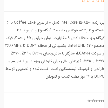
پردازنده Intel Core i5-8500 نسل 8 از سری Coffee Lake با 6
هسته و 6 رشته، فرکانس پایه 3.0 گیگاهرتز و توربو تا 4.1
گیگاهرتز، حافظه کش 9 مگابایت، توان حرارتی 65 وات، گرافیک
مجتمع Intel UHD 630، پشتیبانی از حافظه DDR4 تا 2666MHz
و سوکت LGA1151؛ سازگار با مادربردهای Z370، Z390، B360،
H370 و H310، گزینه‌ای عالی برای کارهای روزمره، برنامه‌نویسی،
طراحی و گیمینگ نیمه‌سنگین است. تست‌شده و تضمینی توسط
Dr.PC با ۱۴ روز مهلت تست و تعویض.
10,200,000