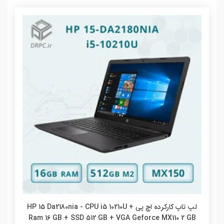
لپ تاپ کارکرده اچ پی HP 15 Da2180nia - CPU i5 10210U +
Ram 16 GB + SSD 512 GB + VGA Geforce MX110 2 GB