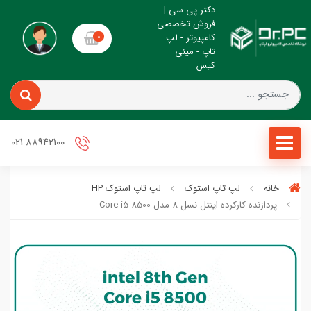
دکتر پی سی |
فروش تخصصی
کامپیوتر - لپ
0
تاپ - مینی
کیس
88942100 021
خانه
لپ تاپ استوک
لپ تاپ استوک HP
پردازنده کارکرده اینتل نسل 8 مدل Core i5-8500