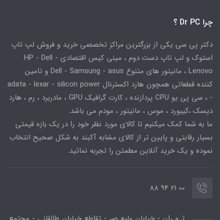
چرا Dr PC ؟
دکتر پی سی یکی از بزرگترین مراکز تخصصی خرید و فروش لپ تاپ
استوک و لپ تاپ دست دوم ، مینی کیس اقتصادی HP - Dell -
Lenovo ، مانیتور های متنوع Dell - Samsung - asus و تامین
کننده قطعاتی همچون هارد اکسترنال adata - lexar - silicon power
- ، سی پی یو CPU پردازنده ، کارت گرافیک GPU ، مادربرد ، رم ، هارد
دیسک ،کیبورد ، موس ، مانیتور ، مودم می باشد.
ما به شما کمک میکنیم تا کالای مورد نظر خود را در یک بازه قیمتی
بسیار رقابتی و پایین تر از کالای مشابه آکبند به شکل صحیح انتخاب
نموده و یک خرید آنلاین مطمئن را تجربه نمائید.
00 21 94 88
تـهـران - خیابان ولیعـصر - تقاطع خیابان طالقانی - مجتمع