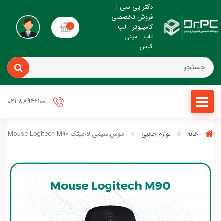
دکتر پی سی |
فروش تخصصی
کامپیوتر - لپ
0
تاپ - مینی
کیس
88942100 021
خانه
لوازم جانبی
موس سیمی لاجیتک Mouse Logitech M90