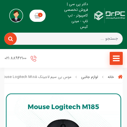
دکتر پی سی |
فروش تخصصی
کامپیوتر - لپ
0
تاپ - مینی
کیس
88942100 021
خانه
لوازم جانبی
موس بی سیم لاجیتک Mouse Logitech M185