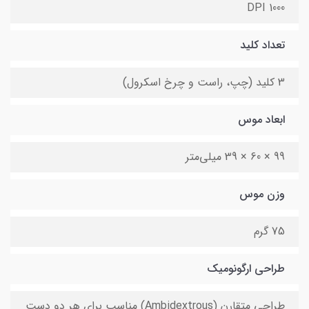
1000 DPI
تعداد کلید
3 کلید (چپ، راست و چرخ اسکرول)
ابعاد موس
99 × 60 × 39 میلی‌متر
وزن موس
75 گرم
طراحی ارگونومیک
طراحی متقارن (Ambidextrous) مناسب برای هر دو دست