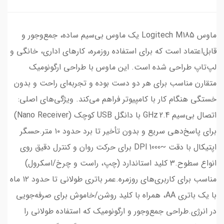
ماوس Logitech M185 یک ماوس بی‌سیم ساده، جمع‌وجور و
قابل‌اعتماد است که برای استفاده روزمره، کارهای اداری، خانگی و
لپ‌تاپ طراحی شده است. این ماوس با طراحی ارگونومیک
متقارن مناسب برای هر دو دست بوده و تجربه‌ای راحت و بدون
خستگی هنگام کار با کامپیوتر فراهم می‌کند. ویژگی‌های اصلی:
اتصال بی‌سیم 2.4 GHz با دانگل USB کوچک (Nano Receiver)
برای پاسخ‌دهی سریع و بدون تأخیر تا برد حدود ۱۰ متر.حسگر
اپتیکال با دقت ~1000 DPI برای حرکت روان و کنترل دقیق روی
انواع سطوح.۳ کلید استاندارد (چپ، راست و چرخ/اسکرول)
مناسب برای کاربری‌های روزمره.عمر باتری طولانی تا حدود ۱۲ ماه
با یک باتری AA، همراه با کلید روشن/خاموش برای صرفه‌جویی
در انرژی.طراحی جمع‌وجور و ارگونومیک که استفاده طولانی را