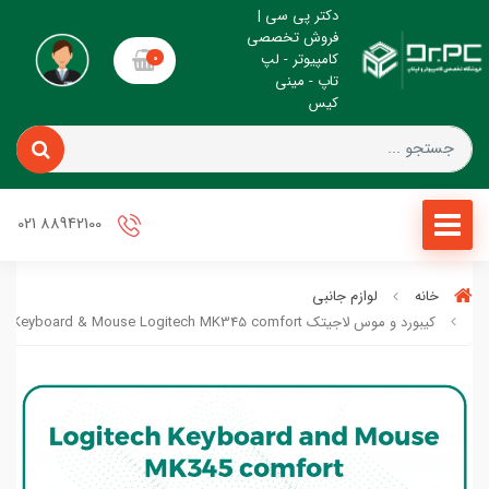
دکتر پی سی |
فروش تخصصی
کامپیوتر - لپ
0
تاپ - مینی
کیس
88942100 021
خانه
لوازم جانبی
کیبورد و موس لاجیتک Keyboard & Mouse Logitech MK345 comfort