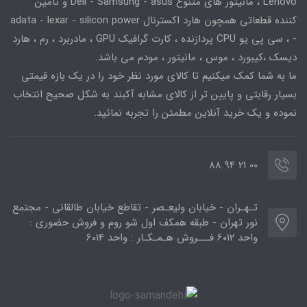
Lenovo ، مانیتور های متنوع Dell - Samsung - asus و تامین
کننده قطعاتی همچون هارد اکسترنال adata - lexar - silicon power
- ، سی پی یو CPU پردازنده ، کارت گرافیک GPU ، مادربرد ، رم ، هارد
دیسک ،کیبورد ، موس ، مانیتور ، مودم می باشد.
ما به شما کمک میکنیم تا کالای مورد نظر خود را در یک بازه قیمتی
بسیار رقابتی و پایین تر از کالای مشابه آکبند به شکل صحیح انتخاب
نموده و یک خرید آنلاین مطمئن را تجربه نمائید.
00 21 94 88
تـهـران - خیابان ولیعـصر - تقاطع خیابان طالقانی - مجتمع
نور تهران - طبقه همکف اول شو روم و فروش حضوری :
واحد 6012 فـــروش هـمـکـار : واحد 6014