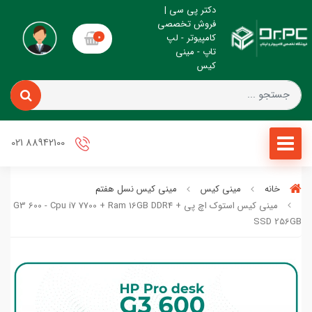
دکتر پی سی |
فروش تخصصی
کامپیوتر - لپ
0
تاپ - مینی
کیس
88942100 021
خانه
مینی کیس
مینی کیس نسل هفتم
مینی کیس استوک اچ پی k G3 600 - Cpu i7 7700 + Ram 16GB DDR4
SSD 256GB