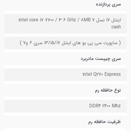
سری پردازنده
اینتل i7 نسل 7 intel core i7 7700 / 3.6 GHz / 8MB
cash
( ساپورت سی پی یو های اینتل i3/i5/i7 سری 6 و7 )
سری چیپست مادربرد
intel Q270 Express
نوع حافظه رم
DDR4 2400 Mhz
ظرفیت حافظه رم