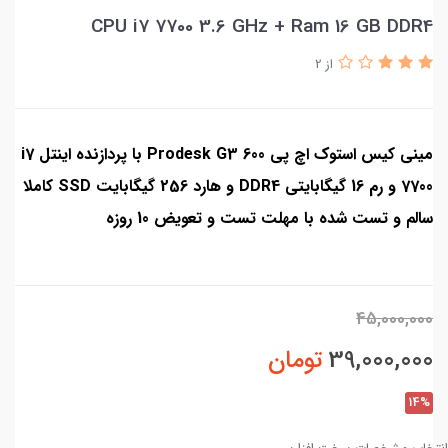
CPU i7 7700 3.6 GHz + Ram 16 GB DDR4
از 2
مینی کیس استوک اچ پی Prodesk G3 600 با پردازنده اینتل i7
7700 و رم 16 گیگابایتی DDR4 و هارد 256 گیگابایت SSD کاملا
سالم و تست شده با مهلت تست و تعویض 10 روزه
45,000,000
39,000,000
تومان
14%