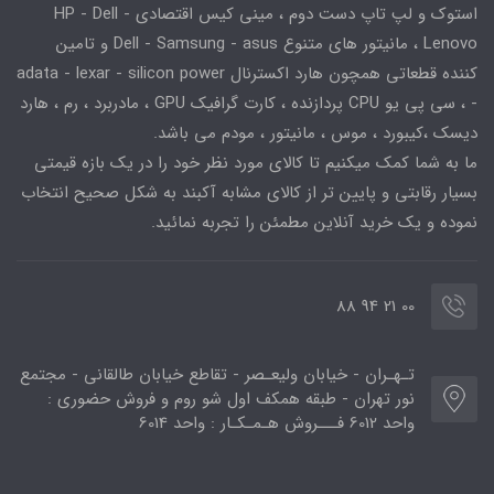
استوک و لپ تاپ دست دوم ، مینی کیس اقتصادی HP - Dell -
Lenovo ، مانیتور های متنوع Dell - Samsung - asus و تامین
کننده قطعاتی همچون هارد اکسترنال adata - lexar - silicon power
- ، سی پی یو CPU پردازنده ، کارت گرافیک GPU ، مادربرد ، رم ، هارد
دیسک ،کیبورد ، موس ، مانیتور ، مودم می باشد.
ما به شما کمک میکنیم تا کالای مورد نظر خود را در یک بازه قیمتی
بسیار رقابتی و پایین تر از کالای مشابه آکبند به شکل صحیح انتخاب
نموده و یک خرید آنلاین مطمئن را تجربه نمائید.
00 21 94 88
تـهـران - خیابان ولیعـصر - تقاطع خیابان طالقانی - مجتمع
نور تهران - طبقه همکف اول شو روم و فروش حضوری :
واحد 6012 فـــروش هـمـکـار : واحد 6014