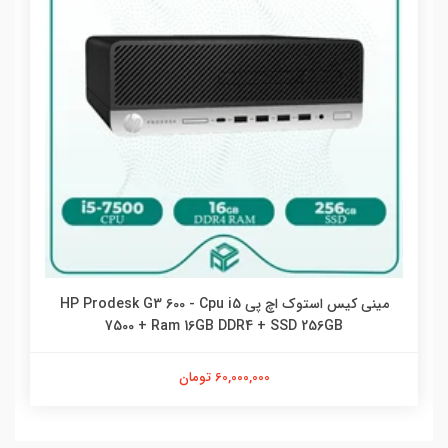
مینی کیس استوک اچ پی HP Prodesk G3 600 - Cpu i5
7500 + Ram 16GB DDR4 + SSD 256GB
60,000,000 تومان