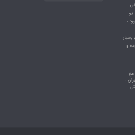
 قطعاتی
 - ، سی پی یو
کیبورد ،
 بسیار
ده و
اطع
ران -
وش