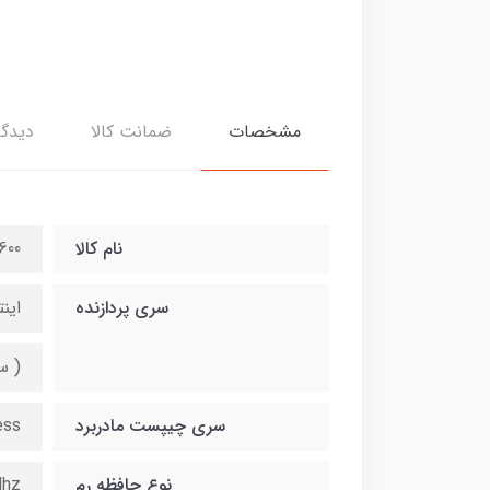
مشخصات
ضمانت کالا
دیدگا
نام کالا
600
سری پردازنده
اینتل i7 نسل 7 z / 8MB cash
( ساپ
سری چیپست مادربرد
ess
نوع حافظه رم
Mhz