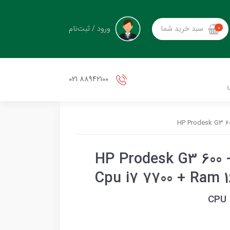
ورود / ثبت‌نام
سبد خرید شما
0
88942100 021
ینی کیس استوک اچ پی HP Prodesk G3 600 -
Cpu i7 7700 + Ram 
CPU 