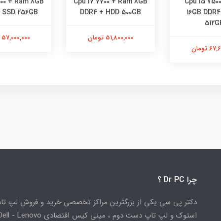
700 + Ram 8GB
Cpu i7 7700 + Ram 8GB
Cpu i5 750
 SSD 256GB
DDR4 + HDD 500GB
16GB DDR4
512G
51,800,000 تومان
57,000,000 تومان
 تومان
چرا Dr PC ؟
دکتر پی سی یکی از بزرگترین مراکز تخصصی خرید و فروش لپ تا
استوک و لپ تاپ دست دوم ، مینی کیس اقتصادی