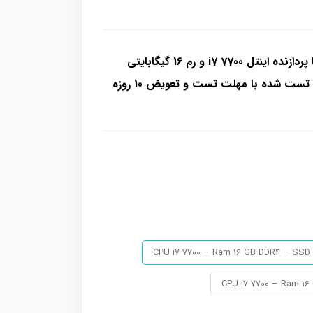
مینی کیس استوک اچ پی Prodesk G3 600 با پردازنده اینتل i7 7700 و رم 16 گیگابایتی
CPU i7 7700 – Ram 16 GB DDR4 – SSD 5
CPU i7 7700 – Ram 16