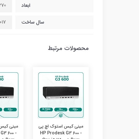
ابعاد
270 * 94 * 298 میلی
سال ساخت
017
محصولات مرتبط
کیس استوک اچ پی
مینی کیس استوک اچ پی
مینی کیس 
G3 600 -
HP Prodesk G3 600 -
HP Prodesk G3 6