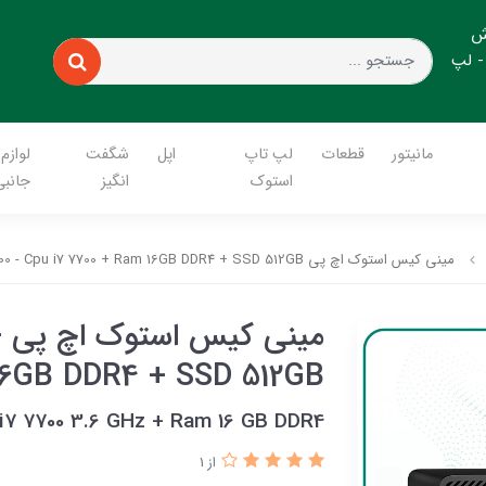
ش
- لپ
مانیتور
قطعات
لپ تاپ
اپل
شگفت
لوازم
استوک
انگیز
جانبی
مینی کیس استوک اچ پی HP Prodesk G3 600 - Cpu i7 7700 + Ram 16GB DDR4 + SSD 512GB
م
16GB DDR4 + SSD 512GB
i7 7700 3.6 GHz + Ram 16 GB DDR4
از 1