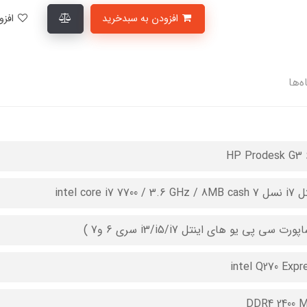
افزودن به سبدخرید
افزودن به لیست علاقمندی‌ها
ه‌ها
HP Prodesk G3 
intel core i7 7700 / 3.6 GH
ورت سی پی یو های اینتل i3/i5/i7 سری 6 و7 )
intel Q270 Expr
DDR4 2400 