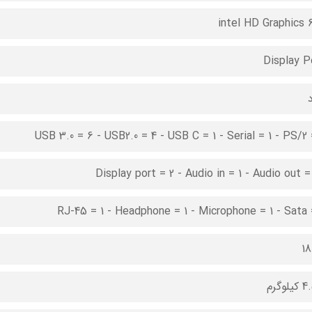
intel HD Graphics 
Display P
د
USB 3.0 = 6 - USB2.0 = 4 - USB C = 1 - Serial = 1 - PS/2 
RJ-45 = 1 - Headphone = 1 - Microphone = 1 - Sata 
1
لوگرم