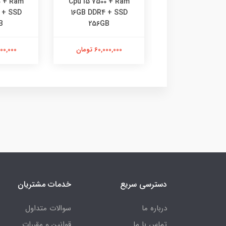
0 + Ram
Cpu i5 7500 + Ram
Cpu i5 7500 + 
 + SSD
16GB DDR4 + SSD
8GB DDR4 + S
B
256GB
512GB
56,400,0 تومان
60,000,000 تومان
67,600,000
دسترسی سریع
خدمات مشتریان
درباره ما
سوالات متداول
تماس با ما
قوانین و مقررات