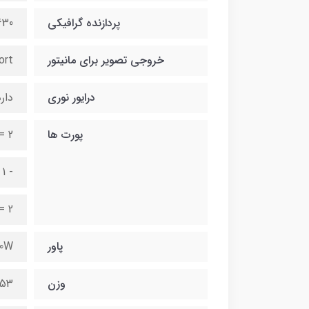
پردازنده گرافیکی
630
خروجی تصویر برای مانیتور
ort
درایور نوری
دار
پورت ها
= 2
- Display port = 2 - Audio in = 1 - Audio out = 1
= 2
پاور
80W
وزن
4.53 کی