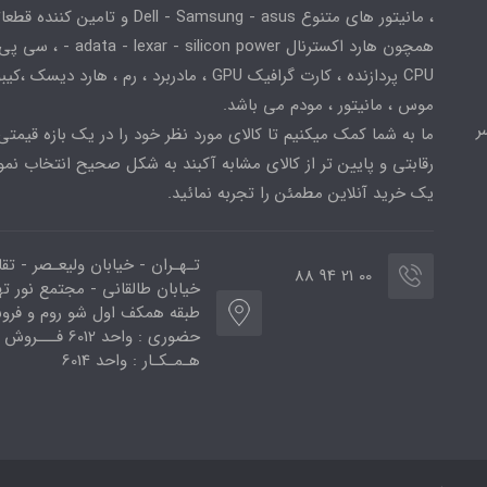
، مانیتور های متنوع Dell - Samsung - asus و تامین کننده
همچون هارد اکسترنال adata - lexar - silicon power
CPU پردازنده ، کارت گرافیک GPU ، مادربرد ، رم ، هارد دیسک ،
موس ، مانیتور ، مودم می باشد.
ر
ما به شما کمک میکنیم تا کالای مورد نظر خود را در یک بازه قیمتی
رقابتی و پایین تر از کالای مشابه آکبند به شکل صحیح انتخاب نمو
یک خرید آنلاین مطمئن را تجربه نمائید.
تـهـران - خیابان ولیعـصر - تق
00 21 94 88
خیابان طالقانی - مجتمع نور ته
طبقه همکف اول شو روم و فر
حضوری : واحد 6012 فـــروش
هـمـکـار : واحد 6014