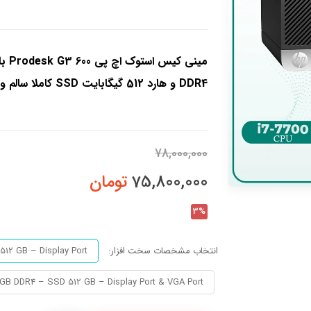
DDR4 و هارد 512 گیگابایت SSD کاملا سالم و تست شده با مهلت تست و تعویض 10 روزه
78,000,000
75,800,000
تومان
3%
انتخاب مشخصات سخت افزار:
12 GB – Display Port
 GB DDR4 – SSD 512 GB – Display Port & VGA Port