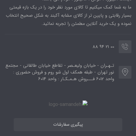
ما به شما کمک میکنیم تا کالای مورد نظر خود را در یک بازه قیمتی
بسیار رقابتی و پایین تر از کالای مشابه آکبند به شکل صحیح انتخاب
نموده و یک خرید آنلاین مطمئن را تجربه نمائید.
00 21 94 88
تـهـران - خیابان ولیعـصر - تقاطع خیابان طالقانی - مجتمع
نور تهران - طبقه همکف اول شو روم و فروش حضوری :
واحد 6012 فـــروش هـمـکـار : واحد 6014
پیگیری سفارشات