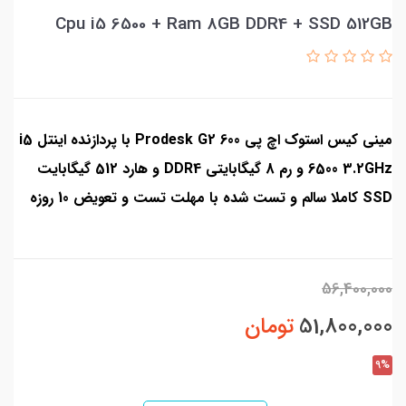
Cpu i5 6500 + Ram 8GB DDR4 + SSD 512GB
مینی کیس استوک اچ پی Prodesk G2 600 با پردازنده اینتل i5
6500 3.2GHz و رم 8 گیگابایتی DDR4 و هارد 512 گیگابایت
SSD کاملا سالم و تست شده با مهلت تست و تعویض 10 روزه
56,400,000
51,800,000
تومان
9%