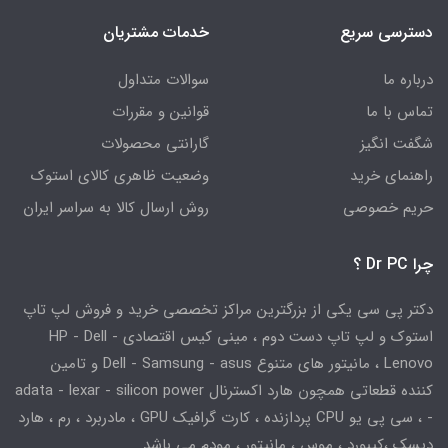
دسترسی سریع
خدمات مشتریان
درباره ما
سوالات متداول
تماس با ما
قوانین و مقررات
شگفت انگیز
گارانتی محصولات
راهنمای خرید
وضعیت ظاهری کالای استوک
حریم خصوصی
روش ارسال کالا به سراسر ایران
چرا Dr PC ؟
دکتر پی سی یکی از بزرگترین مراکز تخصصی خرید و فروش لپ تاپ
استوک و لپ تاپ دست دوم ، مینی کیس اقتصادی HP - Dell -
Lenovo ، مانیتور های متنوع Dell - Samsung - asus و تامین
کننده قطعاتی همچون هارد اکسترنال adata - lexar - silicon power
- ، سی پی یو CPU پردازنده ، کارت گرافیک GPU ، مادربرد ، رم ، هارد
دیسک ،کیبورد ، موس ، مانیتور ، مودم می باشد.