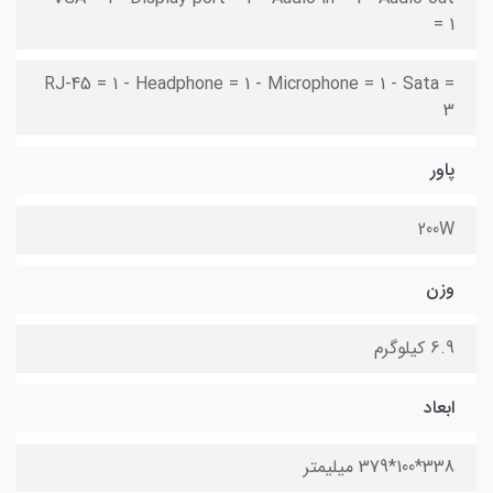
= 1
RJ-45 = 1 - Headphone = 1 - Microphone = 1 - Sata =
3
پاور
200W
وزن
6.9 کیلوگرم
ابعاد
338*100*379 میلیمتر