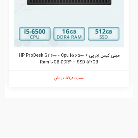
مینی کیس اچ پی HP ProDesk G2 600 - Cpu i5 6500 +
Ram 16GB DDR4 + SSD 512GB
57,800,000 تومان