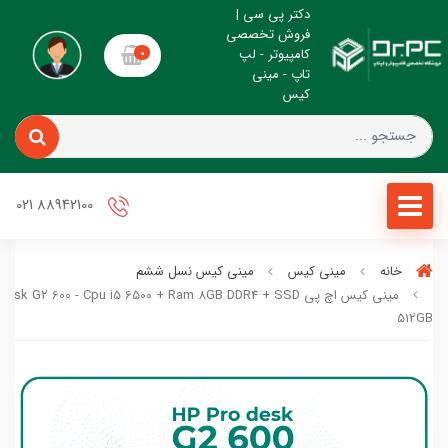
دکتر پی سی |
فروش تخصصی
کامپیوتر - لپ
0
تاپ - مینی
کیس
88942100 021
خانه
مینی کیس
مینی کیس نسل ششم
مینی کیس اچ پی esk G2 600 - Cpu i5 6500 + Ram 8GB DDR4 + SSD
512GB