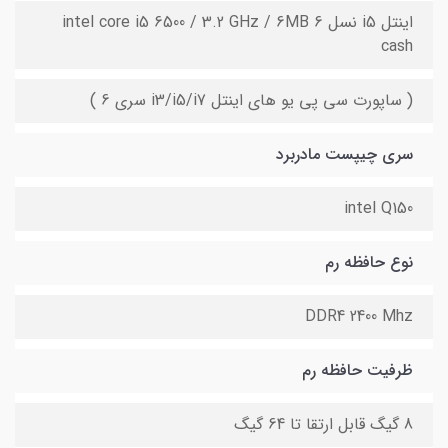
اینتل i5 نسل 6 intel core i5 6500 / 3.2 GHz / 6MB
cash
( ساپورت سی پی یو های اینتل i3/i5/i7 سری 6 )
سری چیپست مادربرد
intel Q150
نوع حافظه رم
DDR4 2400 Mhz
ظرفیت حافظه رم
8 گیگ قابل ارتقا تا 64 گیگ