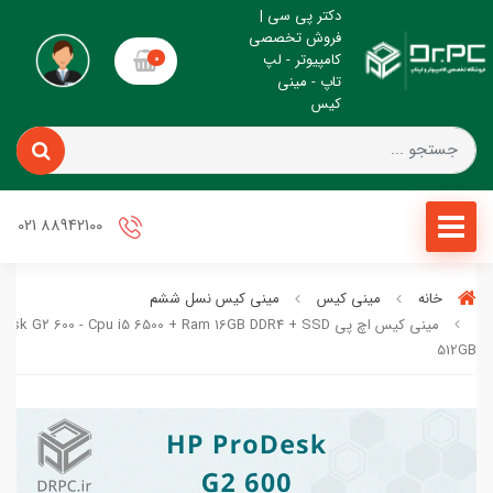
دکتر پی سی |
فروش تخصصی
کامپیوتر - لپ
0
تاپ - مینی
کیس
88942100 021
خانه
مینی کیس
مینی کیس نسل ششم
مینی کیس اچ پی sk G2 600 - Cpu i5 6500 + Ram 16GB DDR4 + SSD
512GB