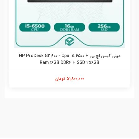
مینی کیس اچ پی HP ProDesk G2 600 - Cpu i5 6500 +
Ram 16GB DDR4 + SSD 256GB
51,800,000 تومان