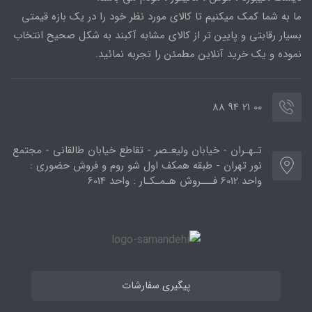
ما به شما کمک میکنیم تا کالای مورد نظر خود را در یک بازه قیمتی
بسیار رقابتی و پایین تر از کالای مشابه آکبند به شکل صحیح انتخاب
نموده و یک خرید آنلاین مطمئن را تجربه نمائید.
00 21 94 88
تـهـران - خیابان ولیعـصر - تقاطع خیابان طالقانی - مجتمع
نور تهران - طبقه همکف اول شو روم و فروش حضوری :
واحد 6012 فـــروش هـمـکـار : واحد 6014
پیگیری سفارشات