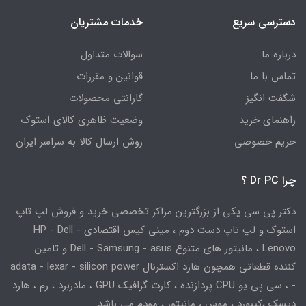
دسترسی سریع
خدمات مشتریان
درباره ما
سوالات متداول
تماس با ما
قوانین و مقررات
شگفت انگیز
گارانتی محصولات
راهنمای خرید
وضعیت ظاهری کالای استوک
حریم خصوصی
روش ارسال کالا به سراسر ایران
چرا Dr PC ؟
دکتر پی سی یکی از بزرگترین مراکز تخصصی خرید و فروش لپ تاپ
استوک و لپ تاپ دست دوم ، مینی کیس اقتصادی HP - Dell -
Lenovo ، مانیتور های متنوع Dell - Samsung - asus و تامین
کننده قطعاتی همچون هارد اکسترنال adata - lexar - silicon power
- ، سی پی یو CPU پردازنده ، کارت گرافیک GPU ، مادربرد ، رم ، هارد
دیسک ،کیبورد ، موس ، مانیتور ، مودم می باشد.