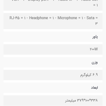
= 1
RJ-45 = 1 - Headphone = 1 - Microphone = 1 - Sata =
3
پاور
200W
وزن
6.9 کیلوگرم
ابعاد
338*100*379 میلیمتر