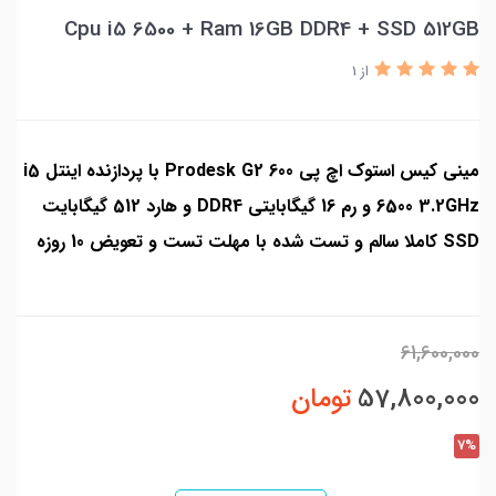
Cpu i5 6500 + Ram 16GB DDR4 + SSD 512GB
از 1
مینی کیس استوک اچ پی Prodesk G2 600 با پردازنده اینتل i5
6500 3.2GHz و رم 16 گیگابایتی DDR4 و هارد 512 گیگابایت
SSD کاملا سالم و تست شده با مهلت تست و تعویض 10 روزه
61,600,000
57,800,000
تومان
7%