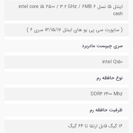
اینتل i5 نسل 6 intel core i5 6500 / 3.2 GHz / 6MB
cash
( ساپورت سی پی یو های اینتل i3/i5/i7 سری 6 )
سری چیپست مادربرد
intel Q150
نوع حافظه رم
DDR4 2400 Mhz
ظرفیت حافظه رم
16 گیگ قابل ارتقا تا 64 گیگ