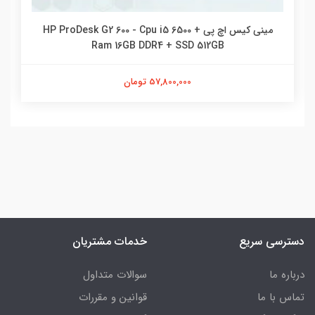
مینی کیس اچ پی HP ProDesk G2 600 - Cpu i5 6500 +
Ram 16GB DDR4 + SSD 512GB
57,800,000 تومان
دسترسی سریع
خدمات مشتریان
درباره ما
سوالات متداول
تماس با ما
قوانین و مقررات