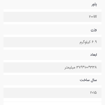
پاور
200W
وزن
6.9 کیلوگرم
ابعاد
338*100*379 میلیمتر
سال ساخت
2015