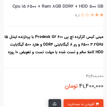
Cpu i5 6500 + Ram 8GB DDR4 + HDD 500 GB
از 5
مینی کیس کارکرده اچ پی Prodesk G2 600 با پردازنده اینتل i5
6500 3.2GHz و رم 8 گیگابایتی DDR4 و هارد 500 گیگابایت
HDD کاملا سالم و تست شده با مهلت تست و تعویض 10 روزه
41,400,000
41,400,000
تومان
افزودن به سبدخرید