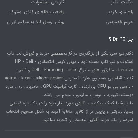
شگفت انگیز
گارانتی محصولات
راهنمای خرید
وضعیت ظاهری کالای استوک
حریم خصوصی
روش ارسال کالا به سراسر ایران
چرا Dr PC ؟
دکتر پی سی یکی از بزرگترین مراکز تخصصی خرید و فروش لپ تاپ
استوک و لپ تاپ دست دوم ، مینی کیس اقتصادی HP - Dell -
Lenovo ، مانیتور های متنوع Dell - Samsung - asus و تامین
کننده قطعاتی همچون هارد اکسترنال adata - lexar - silicon power
- ، سی پی یو CPU پردازنده ، کارت گرافیک GPU ، مادربرد ، رم ، هارد
دیسک ،کیبورد ، موس ، مانیتور ، مودم می باشد.
ما به شما کمک میکنیم تا کالای مورد نظر خود را در یک بازه قیمتی
بسیار رقابتی و پایین تر از کالای مشابه آکبند به شکل صحیح انتخاب
نموده و یک خرید آنلاین مطمئن را تجربه نمائید.