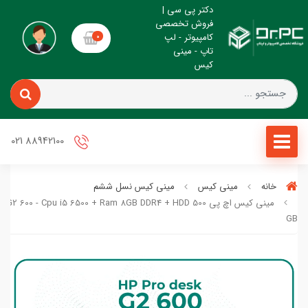
دکتر پی سی |
فروش تخصصی
کامپیوتر - لپ
0
تاپ - مینی
کیس
88942100 021
خانه
مینی کیس
مینی کیس نسل ششم
مینی کیس اچ پی 2 600 - Cpu i5 6500 + Ram 8GB DDR4 + HDD 500
GB