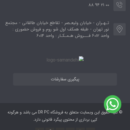
00 21 94 88
تـهـران - خیابان ولیعـصر - تقاطع خیابان طالقانی - مجتمع
نور تهران - طبقه همکف اول شو روم و فروش حضوری :
واحد 6012 فـــروش هـمـکـار : واحد 6014
پیگیری سفارشات
© کلیه حقوق این وبسایت متعلق به فروشگاه DR PC می ‌باشد و هرگونه
کپی برداری از محتوی پیگرد قانونی دارد.