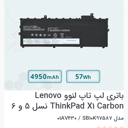
باتری لپ تاپ لنوو Lenovo
ThinkPad X1 Carbon نسل 5 و 6
مدل 01AV430 / SB10K97587