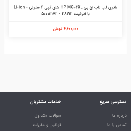
باتری لپ تاپ اچ پی HP MG04XL های کپی 4 سلولی - Li-ion
با ظرفیت 5000mAh - 38Wh
4,600,000 تومان
دسترسی سریع
خدمات مشتریان
درباره ما
سوالات متداول
تماس با ما
قوانین و مقررات