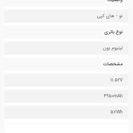
نو - های کپی
نوع باتری
لیتیوم یون
مشخصات
11.52V
4950mAh
57Wh