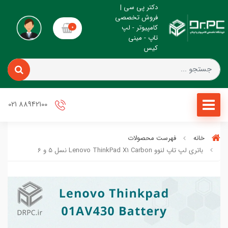
دکتر پی سی |
فروش تخصصی
کامپیوتر - لپ
0
تاپ - مینی
کیس
88942100 021
خانه
فهرست محصولات
باتری لپ تاپ لنوو Lenovo ThinkPad X1 Carbon نسل 5 و 6