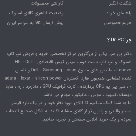
شگفت انگیز
گارانتی محصولات
راهنمای خرید
وضعیت ظاهری کالای استوک
حریم خصوصی
روش ارسال کالا به سراسر ایران
چرا Dr PC ؟
دکتر پی سی یکی از بزرگترین مراکز تخصصی خرید و فروش لپ تاپ
استوک و لپ تاپ دست دوم ، مینی کیس اقتصادی HP - Dell -
Lenovo ، مانیتور های متنوع Dell - Samsung - asus و تامین
کننده قطعاتی همچون هارد اکسترنال adata - lexar - silicon power
- ، سی پی یو CPU پردازنده ، کارت گرافیک GPU ، مادربرد ، رم ، هارد
دیسک ،کیبورد ، موس ، مانیتور ، مودم می باشد.
ما به شما کمک میکنیم تا کالای مورد نظر خود را در یک بازه قیمتی
بسیار رقابتی و پایین تر از کالای مشابه آکبند به شکل صحیح انتخاب
نموده و یک خرید آنلاین مطمئن را تجربه نمائید.