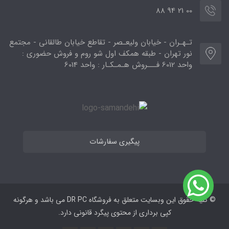
00 21 94 88
تـهـران - خیابان ولیعـصر - تقاطع خیابان طالقانی - مجتمع
نور تهران - طبقه همکف اول شو روم و فروش حضوری :
واحد 6012 فـــروش هـمـکـار : واحد 6014
پیگیری سفارشات
© کلیه حقوق این وبسایت متعلق به فروشگاه DR PC می ‌باشد و هرگونه
کپی برداری از محتوی پیگرد قانونی دارد.