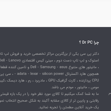
چرا Dr PC ؟
دکتر پی سی یکی از بزرگترین مراکز تخصصی خرید و فروش لپ تا
استوک و لپ تاپ دست دوم ، مینی کیس اقتصادی
، مانیتور های متنوع Dell - Samsung - asus و تامین کننده
همچون هارد اکسترنال adata - lexar - silicon power
CPU پردازنده ، کارت گرافیک GPU ، مادربرد ، رم ، هارد دیسک ،
موس ، مانیتور ، مودم می باشد.
ر
ما به شما کمک میکنیم تا کالای مورد نظر خود را در یک بازه قیمتی
رقابتی و پایین تر از کالای مشابه آکبند به شکل صحیح انتخاب نمو
یک خرید آنلاین مطمئن را تجربه نمائید.