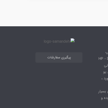
پ
پیگیری سفارشات
 HP - Dell - Lenovo
 قطعاتی
 - ، سی پی یو
کیبورد ،
 بسیار
ده و