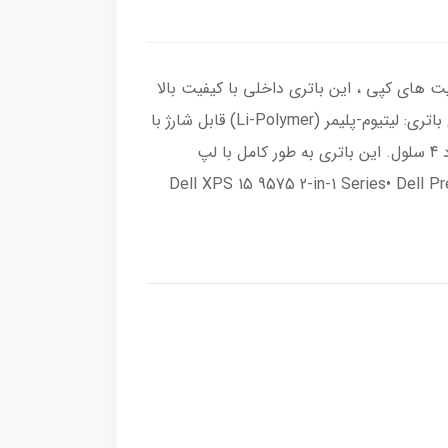
ی لپ تاپ Dell مدل 4GVMP - کیفیت های کپی ، این باتری داخلی با کیفیت بالا
و مشخصات کلیدی محصول مدل: 4GVMP نوع باتری: لیتیوم-پلیمر (Li-Polymer) قابل شارژ با
ولتاژ: 7.6V و ظرفیت: 8000mAh (61Wh) و تعداد 4 سلول. این باتری به طور کامل با لپ
دل‌های زیر سازگار است:• Dell XPS 15 9575 2-in-1 Series• Dell Precision