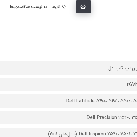
افزودن به لیست علاقمندی‌ها
ری لپ تاپ دل
4GV
Dell Latitude 5400، 5401، 5500، 5
Dell Precision 3540، 3
Dell Inspiron 7590، 7591،  (مدل‌های 2in1)