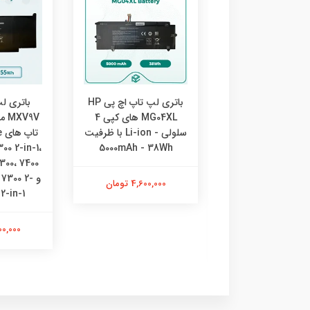
باتری لپ تاپ دل F3YGT
باتری لپ تاپ اچ پی HP
باتری ل
 برای لپ تاپ های
MG04XL های کپی 4
V9V
Latitude 12 70
سلولی - Li-ion با ظرفیت
ت
Series: 7280، 7290 و
5000mAh - 38Wh
00 2-in-1،
7300، 7400
Latitude 13 70
Series: 7380، 7390 و
و  7300 2
4,600,000 تومان
 2-in-1
Latitude 14 70
Series: 7480، 7
3,800,000
3,800,00 تومان