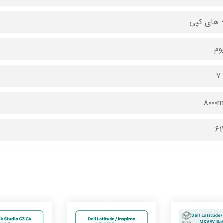
- های کپی
یوم
7
8000
6