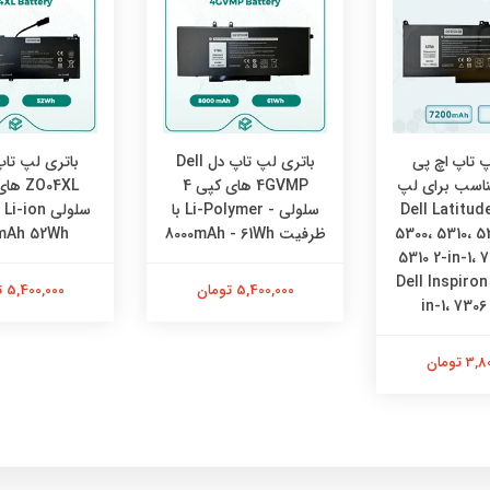
پ تاپ اچ پی
باتری لپ تاپ دل Dell
باتری لپ تاپ
MX مناسب برای لپ
4GVMP های کپی 4
اپ های Dell Latitude
سلولی - Li-Polymer با
سل
5300، 5310، 53
ظرفیت 8000mAh - 61Wh
mAh 52Wh
5310 2-in-1، 
Dell Inspiron-
5,400,000 تومان
5,400,000 تومان
in-1، 7306
 تومان