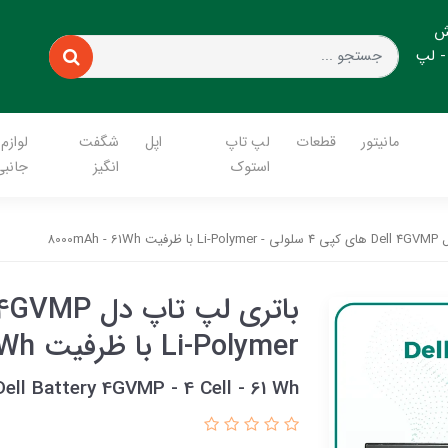
ش
- لپ
مانیتور
قطعات
لپ تاپ
اپل
شگفت
لوازم
استوک
انگیز
جانبی
8000mAh 
Li-Polymer با ظرفیت 8000mAh - 61Wh
Dell Battery 4GVMP - 4 Cell - 61 Wh