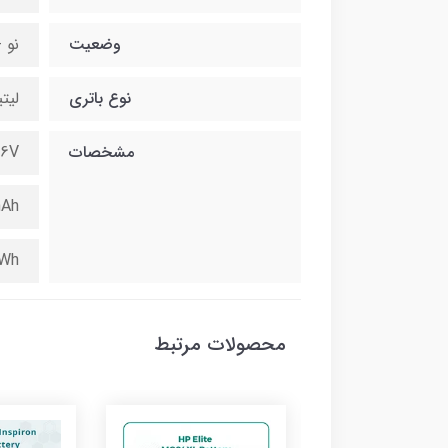
وضعیت
نو 
نوع باتری
لیت
مشخصات
.6V
mAh
1Wh
محصولات مرتبط