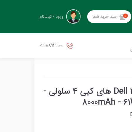
ورود / ثبت‌نام
سبد خرید شما
0
88942100 021
باتری لپ تاپ دل Dell 4GVMP های کپی 4 سلولی -