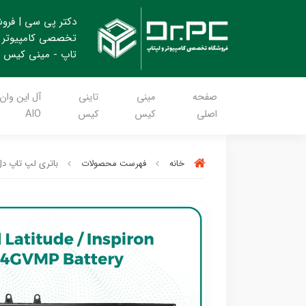
دکتر پی سی | فرو
تخصصی کامپیوتر 
تاپ - مینی کیس
صفحه
مینی
تاینی
آل این وان
اصلی
کیس
کیس
AIO
خانه
فهرست محصولات
باتری لپ تاپ دل Dell 4GVMP های کپی 4 سلولی - Li-Polymer با ظرفیت - 61Wh