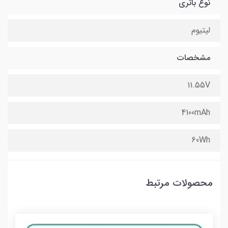
نوع باتری
لیتیوم
مشخصات
11.55V
4100mAh
60Wh
محصولات مرتبط