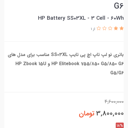
G6
HP Battery SS03XL - 3 Cell - 60Wh
از 1
باتری نو لپ تاپ اچ پی تایپ SS03XL مناسب برای مدل های
HP Elitebook 755/850 G5/850 G6 و HP Zbook 15U
G5/G6
4,600,000
3,800,000
تومان
18%