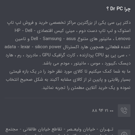
چرا Dr PC ؟
دکتر پی سی یکی از بزرگترین مراکز تخصصی خرید و فروش لپ تاپ
استوک و لپ تاپ دست دوم ، مینی کیس اقتصادی HP - Dell -
Lenovo ، مانیتور های متنوع Dell - Samsung - asus و تامین
کننده قطعاتی همچون هارد اکسترنال adata - lexar - silicon power
- ، سی پی یو CPU پردازنده ، کارت گرافیک GPU ، مادربرد ، رم ، هارد
دیسک ،کیبورد ، موس ، مانیتور ، مودم می باشد.
ما به شما کمک میکنیم تا کالای مورد نظر خود را در یک بازه قیمتی
بسیار رقابتی و پایین تر از کالای مشابه آکبند به شکل صحیح انتخاب
نموده و یک خرید آنلاین مطمئن را تجربه نمائید.
00 21 94 88
تـهـران - خیابان ولیعـصر - تقاطع خیابان طالقانی - مجتمع