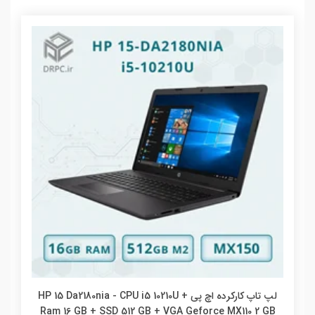
لپ تاپ کارکرده اچ پی HP 15 Da2180nia - CPU i5 10210U +
Ram 16 GB + SSD 512 GB + VGA Geforce MX110 2 GB