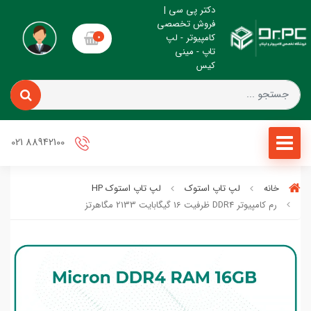
دکتر پی سی |
فروش تخصصی
کامپیوتر - لپ
0
تاپ - مینی
کیس
88942100 021
خانه
لپ تاپ استوک
لپ تاپ استوک HP
رم کامپیوتر DDR4 ظرفیت 16 گیگابایت 2133 مگاهرتز