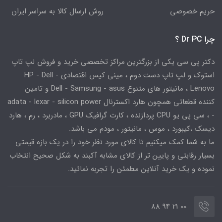
حریم خصوصی
روش ارسال کالا به سراسر ایران
چرا Dr PC ؟
دکتر پی سی یکی از بزرگترین مراکز تخصصی خرید و فروش لپ تاپ
استوک و لپ تاپ دست دوم ، مینی کیس اقتصادی HP - Dell -
Lenovo ، مانیتور های متنوع Dell - Samsung - asus و تامین
کننده قطعاتی همچون هارد اکسترنال adata - lexar - silicon power
- ، سی پی یو CPU پردازنده ، کارت گرافیک GPU ، مادربرد ، رم ، هارد
دیسک ،کیبورد ، موس ، مانیتور ، مودم می باشد.
ما به شما کمک میکنیم تا کالای مورد نظر خود را در یک بازه قیمتی
بسیار رقابتی و پایین تر از کالای مشابه آکبند به شکل صحیح انتخاب
نموده و یک خرید آنلاین مطمئن را تجربه نمائید.
00 21 94 88