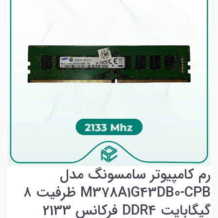
رم کامپیوتر سامسونگ مدل
M378A1G43DB0-CPB ظرفیت ۸
گیگابایت DDR4 فرکانس 2133