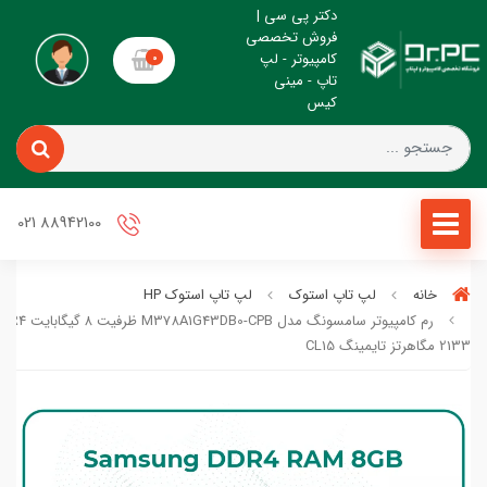
دکتر پی سی |
فروش تخصصی
کامپیوتر - لپ
0
تاپ - مینی
کیس
88942100 021
خانه
لپ تاپ استوک
لپ تاپ استوک HP
2133 مگاهرتز تایمینگ CL15