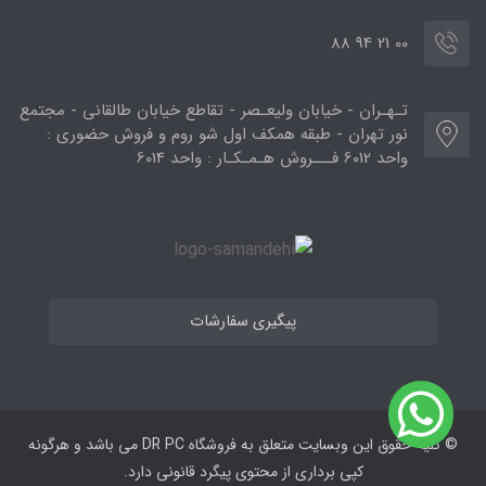
00 21 94 88
تـهـران - خیابان ولیعـصر - تقاطع خیابان طالقانی - مجتمع
نور تهران - طبقه همکف اول شو روم و فروش حضوری :
واحد 6012 فـــروش هـمـکـار : واحد 6014
پیگیری سفارشات
© کلیه حقوق این وبسایت متعلق به فروشگاه DR PC می ‌باشد و هرگونه
کپی برداری از محتوی پیگرد قانونی دارد.