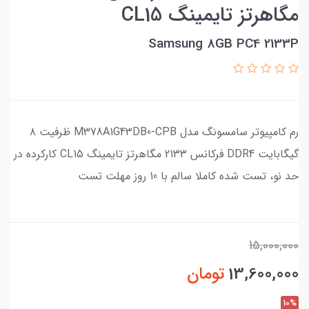
مگاهرتز تایمینگ CL15
Samsung 8GB PC4 2133P
رم کامپیوتر سامسونگ مدل M378A1G43DB0-CPB ظرفیت ۸
گیگابایت DDR4 فرکانس 2133 مگاهرتز تایمینگ CL15 کارکرده در
حد نو، تست شده کاملا سالم با 10 روز مهلت تست
15,000,000
13,600,000
تومان
10%