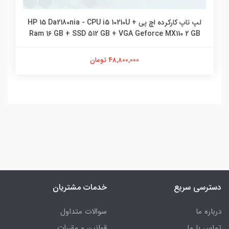
لپ تاپ کارکرده اچ پی HP 15 Da2180nia - CPU i5 10210U +
Ram 16 GB + SSD 512 GB + VGA Geforce MX110 2 GB
48,800,000 تومان
دسترسی سریع
خدمات مشتریان
درباره ما
سوالات متداول
تماس با ما
قوانین و مقررات