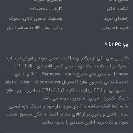
شگفت انگیز
گارانتی محصولات
راهنمای خرید
وضعیت ظاهری کالای استوک
حریم خصوصی
روش ارسال کالا به سراسر ایران
چرا Dr PC ؟
دکتر پی سی یکی از بزرگترین مراکز تخصصی خرید و فروش لپ تاپ
استوک و لپ تاپ دست دوم ، مینی کیس اقتصادی HP - Dell -
Lenovo ، مانیتور های متنوع Dell - Samsung - asus و تامین
کننده قطعاتی همچون هارد اکسترنال adata - lexar - silicon power
- ، سی پی یو CPU پردازنده ، کارت گرافیک GPU ، مادربرد ، رم ، هارد
دیسک ،کیبورد ، موس ، مانیتور ، مودم می باشد.
ما به شما کمک میکنیم تا کالای مورد نظر خود را در یک بازه قیمتی
بسیار رقابتی و پایین تر از کالای مشابه آکبند به شکل صحیح انتخاب
نموده و یک خرید آنلاین مطمئن را تجربه نمائید.