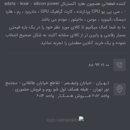
کننده قطعاتی همچون هارد اکسترنال adata - lexar - silicon power
- ، سی پی یو CPU پردازنده ، کارت گرافیک GPU ، مادربرد ، رم ، هارد
دیسک ،کیبورد ، موس ، مانیتور ، مودم می باشد.
ما به شما کمک میکنیم تا کالای مورد نظر خود را در یک بازه قیمتی
بسیار رقابتی و پایین تر از کالای مشابه آکبند به شکل صحیح انتخاب
نموده و یک خرید آنلاین مطمئن را تجربه نمائید.
00 21 94 88
تـهـران - خیابان ولیعـصر - تقاطع خیابان طالقانی - مجتمع
نور تهران - طبقه همکف اول شو روم و فروش حضوری :
واحد 6012 فـــروش هـمـکـار : واحد 6014