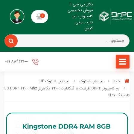
دکتر پی سی |
فروش تخصصی
کامپیوتر - لپ
0
تاپ - مینی
کیس
88942100 021
خانه
لپ تاپ استوک
لپ تاپ استوک HP
رم کامپیوتر DDR4 ظرفیت 8 گیگابایت 2400 مگاهرتز Mhz
تایمینگ CL17