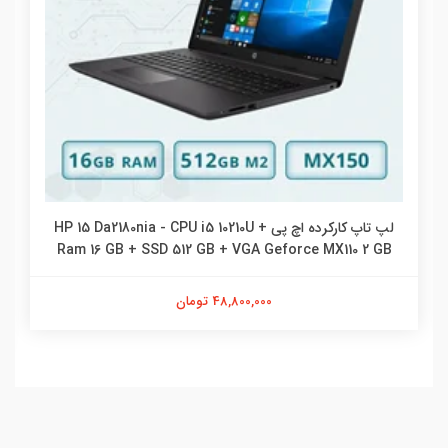
لپ تاپ کارکرده اچ پی HP 15 Da2180nia - CPU i5 10210U +
Ram 16 GB + SSD 512 GB + VGA Geforce MX110 2 GB
48,800,000 تومان