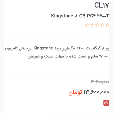
CL17
Kingstone 8 GB PC4 2400T
رم 8 گیگابایت 2400 مگاهرتز برند Kingstone اورجینال کامپیوتر
، 100% سالم و تست شده با مهلت تست و تعویض
14,400,000
13,600,000
تومان
6%