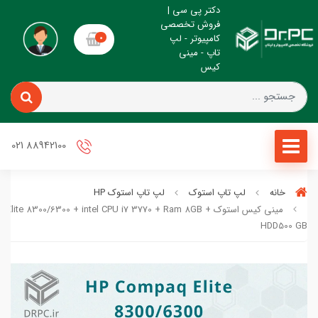
دکتر پی سی |
فروش تخصصی
کامپیوتر - لپ
0
تاپ - مینی
کیس
88942100 021
خانه
لپ تاپ استوک
لپ تاپ استوک HP
مینی کیس استوک Elite 8300/6300 + intel CPU i7 3770 + Ram 8GB
HDD500 GB