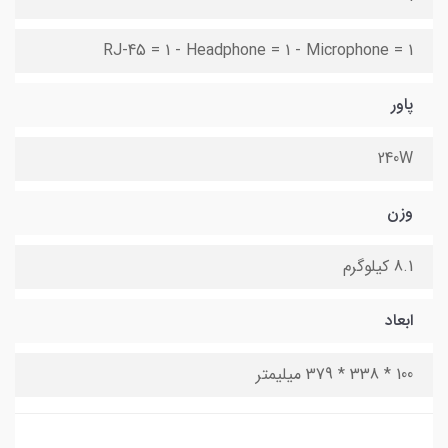
RJ-45 = 1 - Headphone = 1 - Microphone = 1
پاور
240W
وزن
8.1 کیلوگرم
ابعاد
100 * 338 * 379 میلیمتر