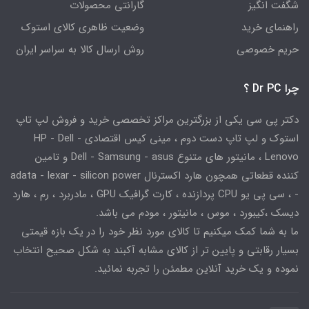
شگفت انگیز
گارانتی محصولات
راهنمای خرید
وضعیت ظاهری کالای استوک
حریم خصوصی
روش ارسال کالا به سراسر ایران
چرا Dr PC ؟
دکتر پی سی یکی از بزرگترین مراکز تخصصی خرید و فروش لپ تاپ
استوک و لپ تاپ دست دوم ، مینی کیس اقتصادی HP - Dell -
Lenovo ، مانیتور های متنوع Dell - Samsung - asus و تامین
کننده قطعاتی همچون هارد اکسترنال adata - lexar - silicon power
- ، سی پی یو CPU پردازنده ، کارت گرافیک GPU ، مادربرد ، رم ، هارد
دیسک ،کیبورد ، موس ، مانیتور ، مودم می باشد.
ما به شما کمک میکنیم تا کالای مورد نظر خود را در یک بازه قیمتی
بسیار رقابتی و پایین تر از کالای مشابه آکبند به شکل صحیح انتخاب
نموده و یک خرید آنلاین مطمئن را تجربه نمائید.