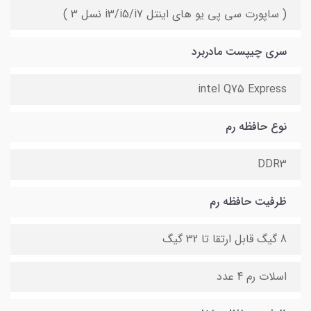
( ساپورت سی پی یو های اینتل i3/i5/i7 نسل 3 )
سری چیپست مادربرد
intel Q75 Express
نوع حافظه رم
DDR3
ظرفیت حافظه رم
8 گیگ قابل ارتقا تا 32 گیگ
اسلات رم 4 عدد