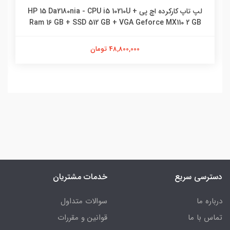
لپ تاپ کارکرده اچ پی HP 15 Da2180nia - CPU i5 10210U +
Ram 16 GB + SSD 512 GB + VGA Geforce MX110 2 GB
48,800,000 تومان
دسترسی سریع
خدمات مشتریان
درباره ما
سوالات متداول
تماس با ما
قوانین و مقررات