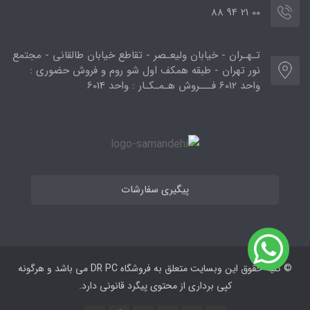
00 21 94 88
تـهـران - خیابان ولیعـصر - تقاطع خیابان طالقانی - مجتمع
نور تهران - طبقه همکف اول شو روم و فروش حضوری :
واحد 6012 فـــروش هـمـکـار : واحد 6014
پیگیری سفارشات
© کلیه حقوق این وبسایت متعلق به فروشگاه DR PC می ‌باشد و هرگونه
کپی برداری از محتوی پیگرد قانونی دارد.