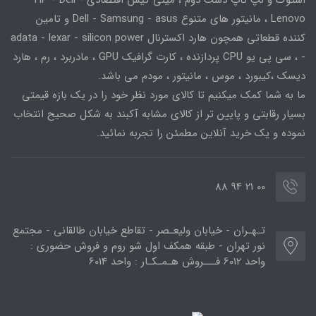
استوک و لپ تاپ دست دوم ، مینی کیس اقتصادی HP - Dell -
Lenovo ، مانیتور های متنوع Dell - Samsung - asus و تامین
کننده قطعاتی همچون هارد اکسترنال adata - lexar - silicon power
- ، سی پی یو CPU پردازنده ، کارت گرافیک GPU ، مادربرد ، رم ، هارد
دیسک ،کیبورد ، موس ، مانیتور ، مودم می باشد.
ما به شما کمک میکنیم تا کالای مورد نظر خود را در یک بازه قیمتی
بسیار رقابتی و پایین تر از کالای مشابه آکبند به شکل صحیح انتخاب
نموده و یک خرید آنلاین مطمئن را تجربه نمائید.
00 21 94 88
تـهـران - خیابان ولیعـصر - تقاطع خیابان طالقانی - مجتمع
نور تهران - طبقه همکف اول شو روم و فروش حضوری :
واحد 6012 فـــروش هـمـکـار : واحد 6014