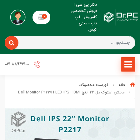
دکتر پی سی |
فروش تخصصی
کامپیوتر - لپ
0
تاپ - مینی
کیس
88942100 021
خانه
فهرست محصولات
مانیتور استوک دل 22 اینچ Dell Monitor P2217H LED IPS HDMI