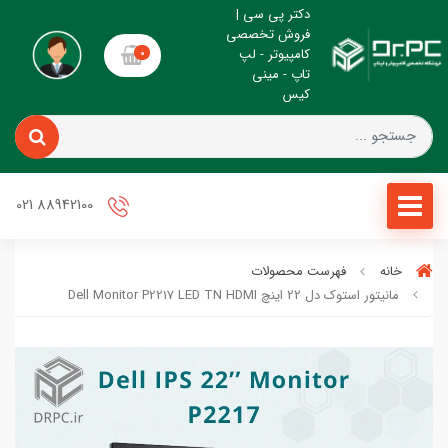
دکتر پی سی |
فروش تخصصی
کامپیوتر - لپ
0
تاپ - مینی
کیس
88942100 021
خانه
فهرست محصولات
مانیتور استوک دل 22 اینچ Dell Monitor P2217 LED TN HDMI