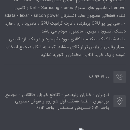
استوک و لپ تاپ دست دوم ، مینی کیس اقتصادی HP - Dell -
Lenovo ، مانیتور های متنوع Dell - Samsung - asus و تامین
کننده قطعاتی همچون هارد اکسترنال adata - lexar - silicon power
- ، سی پی یو CPU پردازنده ، کارت گرافیک GPU ، مادربرد ، رم ، هارد
دیسک ،کیبورد ، موس ، مانیتور ، مودم می باشد.
ما به شما کمک میکنیم تا کالای مورد نظر خود را در یک بازه قیمتی
بسیار رقابتی و پایین تر از کالای مشابه آکبند به شکل صحیح انتخاب
نموده و یک خرید آنلاین مطمئن را تجربه نمائید.
00 21 94 88
تـهـران - خیابان ولیعـصر - تقاطع خیابان طالقانی - مجتمع
نور تهران - طبقه همکف اول شو روم و فروش حضوری :
واحد 6012 فـــروش هـمـکـار : واحد 6014