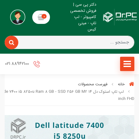
دکتر پی سی |
فروش تخصصی
کامپیوتر - لپ
0
تاپ - مینی
کیس
88942100 021
خانه
فهرست محصولات
لپ تاپ استوک دل itude 7400 i5 8250u Ram 8 GB - SSD 256 GB M2 14
inch FHD