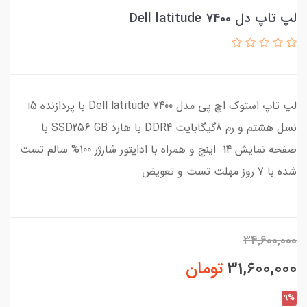
لپ تاپ دل Dell latitude 7400
لپ تاپ استوک اچ پی مدل Dell latitude 7400 با پردازنده i5
نسل هشتم و رم 8گیگابایت DDR4 با هارد SSD256 GB با
صفحه نمایش 14 اینچ و همراه با اداپتور شارژر 100% سالم تست
شده با 7 روز مهلت تست و تعویض
34,600,000
31,600,000
تومان
9%