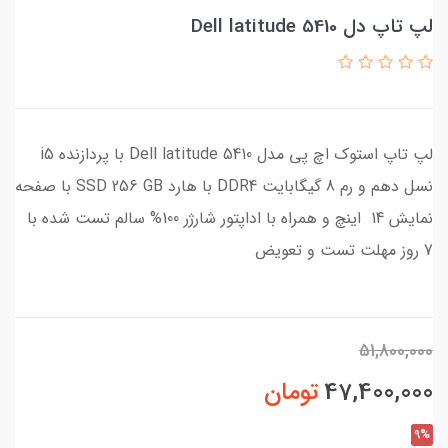
لپ تاپ دل Dell latitude 5410
لپ تاپ استوک اچ پی مدل Dell latitude 5410 با پردازنده i5
نسل دهم و رم 8 گیگابایت DDR4 با هارد SSD 256 GB با صفحه
نمایش 14 اینچ و همراه با اداپتور شارژر 100% سالم تست شده با
7 روز مهلت تست و تعویض
51,800,000
47,400,000
تومان
9%