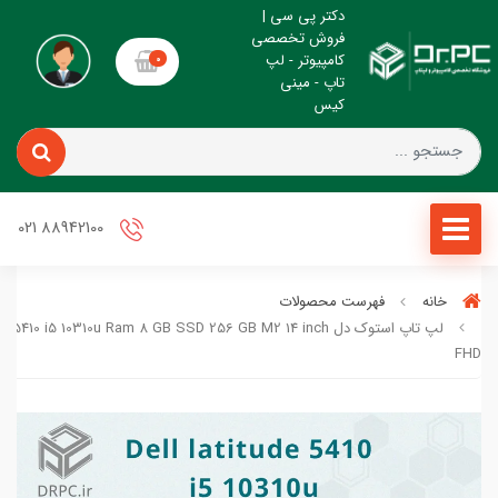
دکتر پی سی |
فروش تخصصی
کامپیوتر - لپ
0
تاپ - مینی
کیس
88942100 021
خانه
فهرست محصولات
لپ تاپ استوک دل e 5410 i5 10310u Ram 8 GB SSD 256 GB M2 14 inch
FHD