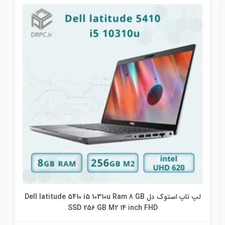
Dell lat
لپ تاپ استوک لنوو enovo ThinkPad X1 Carbon 6th i5
8250u Ram 8 GB SSD 256 GB M2 14 inch FHD