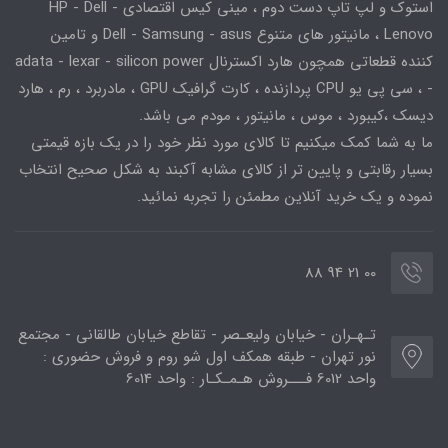
استوک و لپ تاپ دست دوم ، مینی کیس اقتصادی HP - Dell -
Lenovo ، مانیتور های متنوع Dell - Samsung - asus و تامین
کننده قطعاتی همچون هارد اکسترنال adata - lexar - silicon power
- ، سی پی یو CPU پردازنده ، کارت گرافیک GPU ، مادربرد ، رم ، هارد
دیسک ،کیبورد ، موس ، مانیتور ، مودم می باشد.
ما به شما کمک میکنیم تا کالای مورد نظر خود را در یک بازه قیمتی
بسیار رقابتی و پایین تر از کالای مشابه آکبند به شکل صحیح انتخاب
نموده و یک خرید آنلاین مطمئن را تجربه نمائید.
00 21 94 88
تـهـران - خیابان ولیعـصر - تقاطع خیابان طالقانی - مجتمع
نور تهران - طبقه همکف اول شو روم و فروش حضوری :
واحد 6012 فـــروش هـمـکـار : واحد 6014