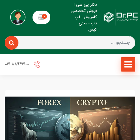
دکتر پی سی |
فروش تخصصی
کامپیوتر - لپ
0
تاپ - مینی
کیس
88942100 021