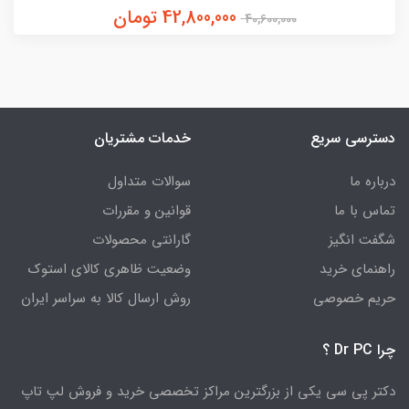
42,800,000 تومان
40,600,000
دسترسی سریع
خدمات مشتریان
درباره ما
سوالات متداول
تماس با ما
قوانین و مقررات
شگفت انگیز
گارانتی محصولات
راهنمای خرید
وضعیت ظاهری کالای استوک
حریم خصوصی
روش ارسال کالا به سراسر ایران
چرا Dr PC ؟
دکتر پی سی یکی از بزرگترین مراکز تخصصی خرید و فروش لپ تاپ