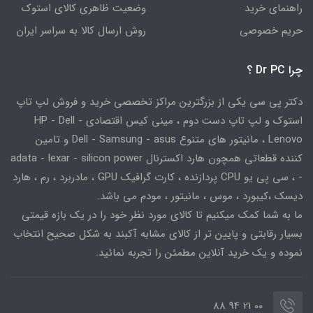
راهنمای خرید
وضعیت ظاهری کالای استوک
حریم خصوصی
روش ارسال کالا به سراسر ایران
چرا Dr PC ؟
دکتر پی سی یکی از بزرگترین مراکز تخصصی خرید و فروش لپ تاپ
استوک و لپ تاپ دست دوم ، مینی کیس اقتصادی HP - Dell -
Lenovo ، مانیتور های متنوع Dell - Samsung - asus و تامین
کننده قطعاتی همچون هارد اکسترنال adata - lexar - silicon power
- ، سی پی یو CPU پردازنده ، کارت گرافیک GPU ، مادربرد ، رم ، هارد
دیسک ،کیبورد ، موس ، مانیتور ، مودم می باشد.
ما به شما کمک میکنیم تا کالای مورد نظر خود را در یک بازه قیمتی
بسیار رقابتی و پایین تر از کالای مشابه آکبند به شکل صحیح انتخاب
نموده و یک خرید آنلاین مطمئن را تجربه نمائید.
00 21 94 88