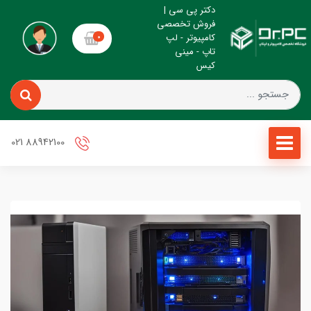
دکتر پی سی |
فروش تخصصی
کامپیوتر - لپ
0
تاپ - مینی
کیس
88942100 021