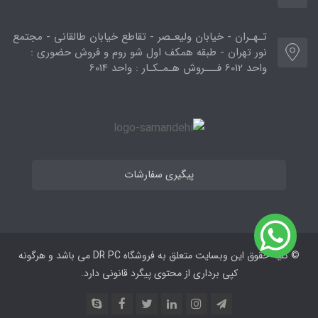
تـهـران - خیابان ولیعـصر - تقاطع خیابان طالقانی - مجتمع
نور تهران - طبقه همکف اول شو روم و فروش حضوری :
واحد 6012 فـــروش هـمـکـار : واحد 6014
پیگیری سفارشات
© کلیه حقوق این وبسایت متعلق به فروشگاه DR PC می ‌باشد و هرگونه
کپی برداری از محتوی پیگرد قانونی دارد.