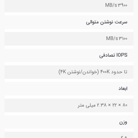
3900 MB/s
سرعت نوشتن متوالی
3100 MB/s
IOPS تصادفی
تا حدود 400K (خواندن/نوشتن 4K)
ابعاد
80 × 22 × 2.38 میلی متر
وزن