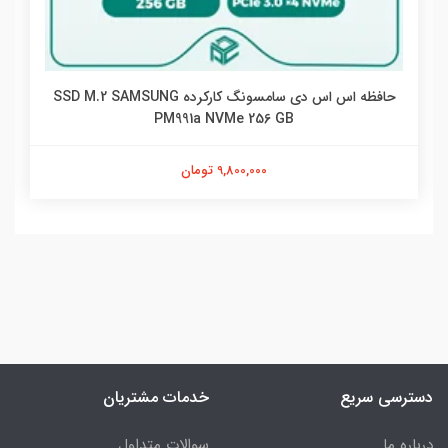
حافظه اس اس دی سامسونگ کارکرده SSD M.2 SAMSUNG
PM991a NVMe 256 GB
9,800,000 تومان
دسترسی سریع
خدمات مشتریان
درباره ما
سوالات متداول