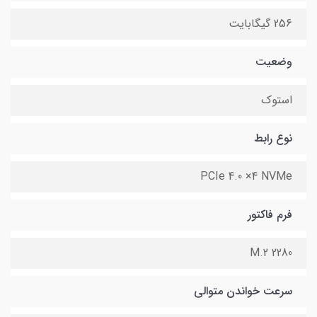
256 گیگابایت
وضعیت
استوک
نوع رابط
PCIe 4.0 ×4 NVMe
فرم فاکتور
M.2 2280
سرعت خواندن متوالی