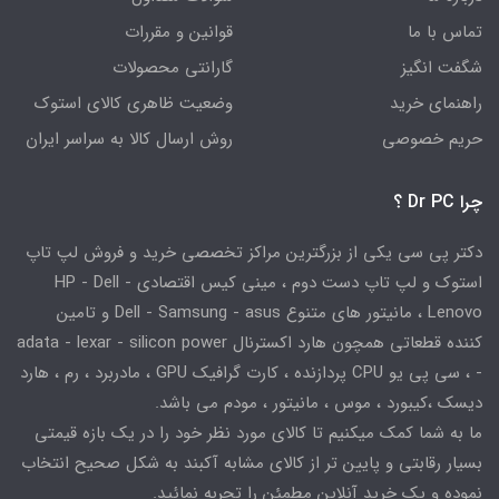
تماس با ما
قوانین و مقررات
شگفت انگیز
گارانتی محصولات
راهنمای خرید
وضعیت ظاهری کالای استوک
حریم خصوصی
روش ارسال کالا به سراسر ایران
چرا Dr PC ؟
دکتر پی سی یکی از بزرگترین مراکز تخصصی خرید و فروش لپ تاپ
استوک و لپ تاپ دست دوم ، مینی کیس اقتصادی HP - Dell -
Lenovo ، مانیتور های متنوع Dell - Samsung - asus و تامین
کننده قطعاتی همچون هارد اکسترنال adata - lexar - silicon power
- ، سی پی یو CPU پردازنده ، کارت گرافیک GPU ، مادربرد ، رم ، هارد
دیسک ،کیبورد ، موس ، مانیتور ، مودم می باشد.
ما به شما کمک میکنیم تا کالای مورد نظر خود را در یک بازه قیمتی
بسیار رقابتی و پایین تر از کالای مشابه آکبند به شکل صحیح انتخاب
نموده و یک خرید آنلاین مطمئن را تجربه نمائید.