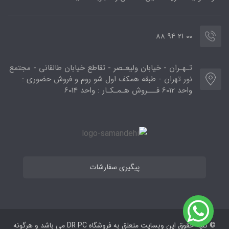
00 21 94 88
تـهـران - خیابان ولیعـصر - تقاطع خیابان طالقانی - مجتمع
نور تهران - طبقه همکف اول شو روم و فروش حضوری :
واحد 6012 فـــروش هـمـکـار : واحد 6014
پیگیری سفارشات
© کلیه حقوق این وبسایت متعلق به فروشگاه DR PC می ‌باشد و هرگونه