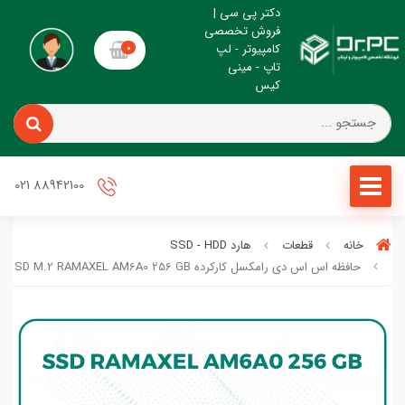
دکتر پی سی |
فروش تخصصی
کامپیوتر - لپ
0
تاپ - مینی
کیس
88942100 021
خانه
قطعات
هارد SSD - HDD
حافظه اس اس دی رامکسل کارکرده SSD M.2 RAMAXEL AM6A0 256 GB