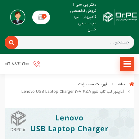
دکتر پی سی |
فروش تخصصی
کامپیوتر - لپ
0
تاپ - مینی
کیس
88942100 021
خانه
فهرست محصولات
آداپتور لپ تاپ لنوو Lenovo USB Laptop Charger 20V 4.5A