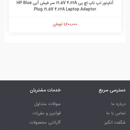
آداپتور لپ تاپ اچ پی 19.5V 4.62A سر فیش آبی HP Blue
Plug 19.5V 4.62A Laptop Adaptor
1,600,000 تومان
دسترسی سریع
خدمات مشتریان
درباره ما
سوالات متداول
تماس با ما
قوانین و مقررات
شگفت انگیز
گارانتی محصولات