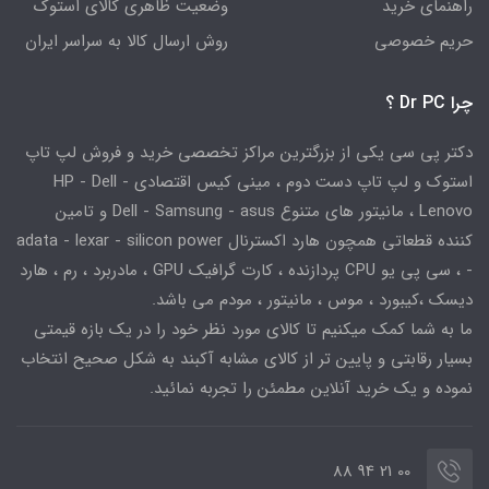
راهنمای خرید
وضعیت ظاهری کالای استوک
حریم خصوصی
روش ارسال کالا به سراسر ایران
چرا Dr PC ؟
دکتر پی سی یکی از بزرگترین مراکز تخصصی خرید و فروش لپ تاپ
استوک و لپ تاپ دست دوم ، مینی کیس اقتصادی HP - Dell -
Lenovo ، مانیتور های متنوع Dell - Samsung - asus و تامین
کننده قطعاتی همچون هارد اکسترنال adata - lexar - silicon power
- ، سی پی یو CPU پردازنده ، کارت گرافیک GPU ، مادربرد ، رم ، هارد
دیسک ،کیبورد ، موس ، مانیتور ، مودم می باشد.
ما به شما کمک میکنیم تا کالای مورد نظر خود را در یک بازه قیمتی
بسیار رقابتی و پایین تر از کالای مشابه آکبند به شکل صحیح انتخاب
نموده و یک خرید آنلاین مطمئن را تجربه نمائید.
00 21 94 88