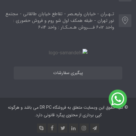
تـهـران - خیابان ولیعـصر - تقاطع خیابان طالقانی - مجتمع
نور تهران - طبقه همکف اول شو روم و فروش حضوری :
واحد 6012 فـــروش هـمـکـار : واحد 6014
پیگیری سفارشات
© کلیه حقوق این وبسایت متعلق به فروشگاه DR PC می ‌باشد و هرگونه
کپی برداری از محتوی پیگرد قانونی دارد.