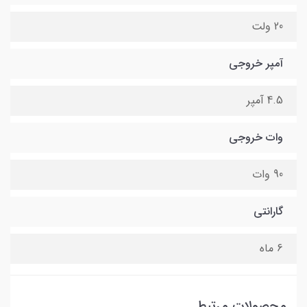
20 ولت
آمپر خروجی
4.5 آمپر
وات خروجی
90 وات
گارانتی
6 ماه
محصولات مرتبط