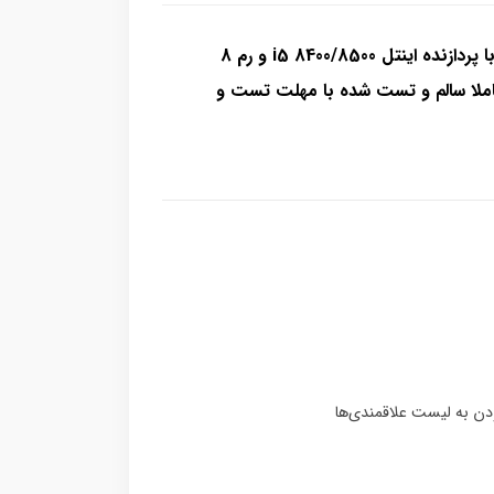
مینی کیس استوک اچ پی EliteDesk G4 800 با پردازنده اینتل i5 8400/8500 و رم 8
بایتی DDR4 و هارد 500 گیگابایت HDD کاملا سالم و تست شده با مهلت تست و