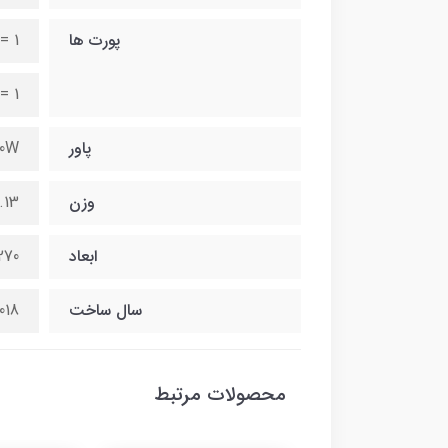
پورت ها
= 1
= 1
پاور
0W
وزن
6.13 کیل
ابعاد
270*94*298 میلیم
سال ساخت
018
محصولات مرتبط