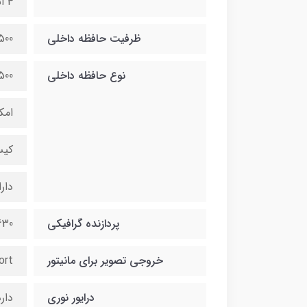
4 اسلات رم
ظرفیت حافظه داخلی
500 گیگ قابل ارتقا تا 8 ترا
نوع حافظه داخلی
500 گیگ HDD کارکرده قابل تعویض ب
امکان نصب 
کیس دارا
دارا
پردازنده گرافیکی
630
خروجی تصویر برای مانیتور
ort
درایور نوری
دار