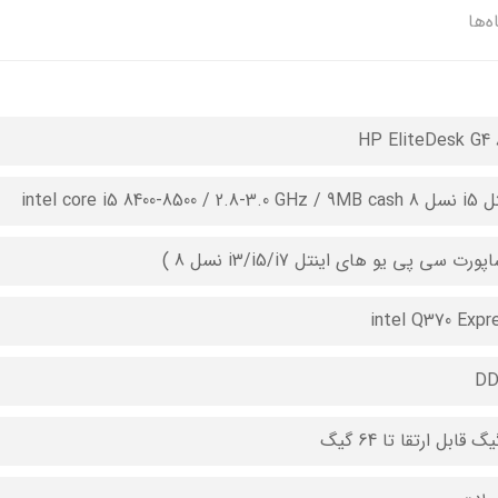
ه‌ها
HP EliteDesk G4 
intel core i5 8400-8500 / 2.8-3
پورت سی پی یو های اینتل i3/i5/i7 نسل 8 )
intel Q370 Expr
DD