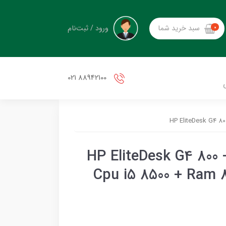
ورود / ثبت‌نام
سبد خرید شما
0
88942100 021
ینی کیس استوک اچ پی HP EliteDesk G4 800 -
Cpu i5 8500 + Ram