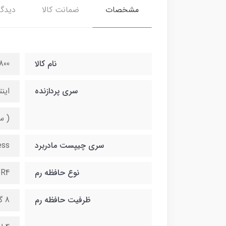
مشخصات
ضمانت کالا
دیدگا
نام کالا
800
سری پردازنده
اینتل i5 نسل 8 .0 GHz / 9MB cash
( سا
سری چیپست مادربرد
ess
نوع حافظه رم
R4
ظرفیت حافظه رم
8 گیگ قابل ارتقا تا 64 گیگ