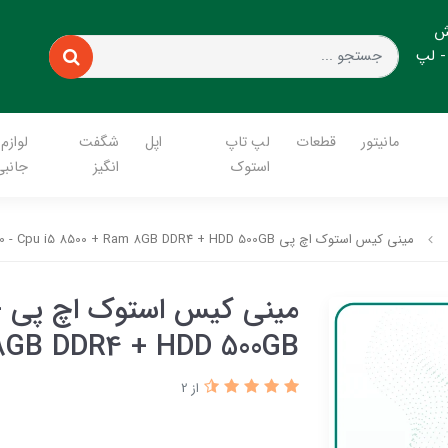
ش
- لپ
مانیتور
قطعات
لپ تاپ
اپل
شگفت
لوازم
استوک
انگیز
جانبی
مینی کیس استوک اچ پی HP EliteDesk G4 800 - Cpu i5 8500 + Ram 8GB DDR4 + HDD 500GB
م
 8GB DDR4 + HDD 500GB
از 2