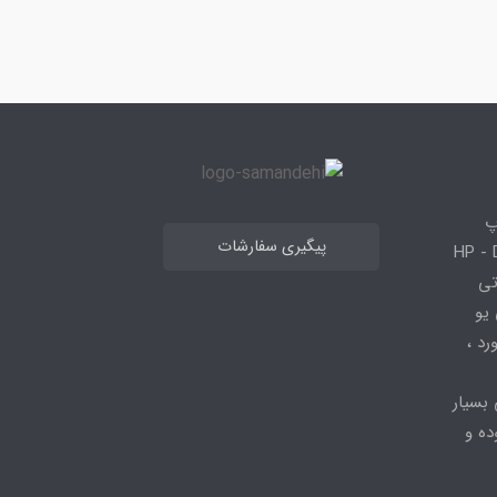
پ
پیگیری سفارشات
 HP - Dell - Lenovo
 قطعاتی
 - ، سی پی یو
کیبورد ،
 بسیار
ده و