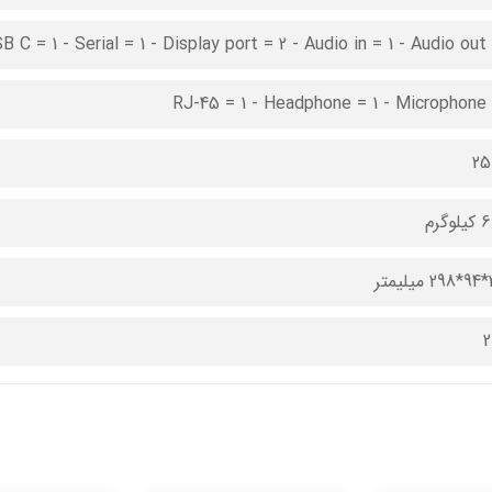
 C = 1 - Serial = 1 - Display port = 2 - Audio in = 1 - Audio out 
RJ-45 = 1 - Headphone = 1 - Microphone 
25
وگرم
تر
2