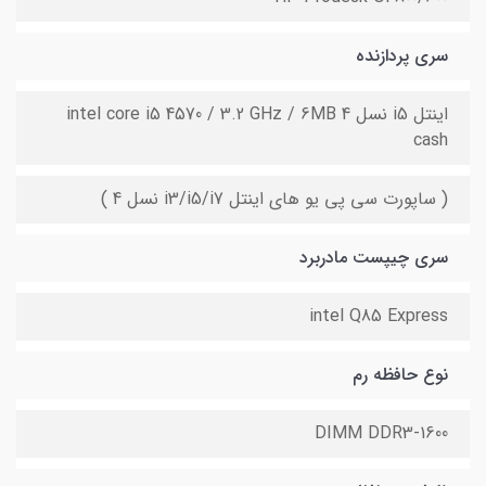
سری پردازنده
اینتل i5 نسل 4 intel core i5 4570 / 3.2 GHz / 6MB
cash
( ساپورت سی پی یو های اینتل i3/i5/i7 نسل 4 )
سری چیپست مادربرد
intel Q85 Express
نوع حافظه رم
DIMM DDR3-1600