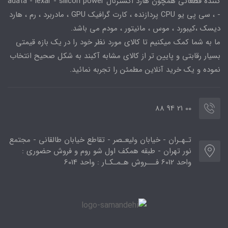
کننده قطعاتی همچون هارد اکسترنال adata - lexar - silicon power
- ، سی پی یو CPU پردازنده ، کارت گرافیک GPU ، مادربرد ، رم ، هارد
دیسک ،کیبورد ، موس ، مانیتور ، مودم می باشد.
ما به شما کمک میکنیم تا کالای مورد نظر خود را در یک بازه قیمتی
بسیار رقابتی و پایین تر از کالای مشابه آکبند به شکل صحیح انتخاب
نموده و یک خرید آنلاین مطمئن را تجربه نمائید.
00 21 94 88
تـهـران - خیابان ولیعـصر - تقاطع خیابان طالقانی - مجتمع
نور تهران - طبقه همکف اول شو روم و فروش حضوری :
واحد 6012 فـــروش هـمـکـار : واحد 6014