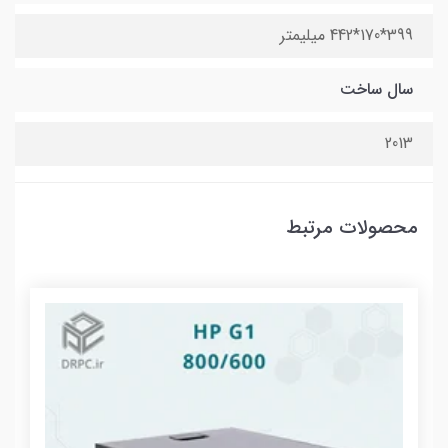
399*170*442 میلیمتر
سال ساخت
2013
محصولات مرتبط