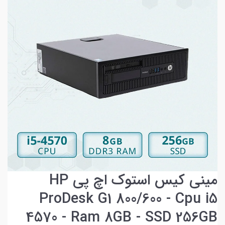
مینی کیس استوک اچ پی HP
ProDesk G1 800/600 - Cpu i5
4570 - Ram 8GB - SSD 256GB