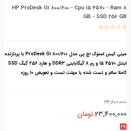
HP ProDesk G1 800/600 - Cpu i5 4570 - Ram 8
GB - SSD 256 GB
مینی کیس استوک اچ پی مدل ProDesk G1 800/600 با پردازنده
اینتل i5 4570 و رم 8 گیگابایتی DDR3 و هارد 256 گیگ SSD
کاملا سالم و تست شده با مهلت تست و تعویض 10 روزه
24,800,000
23,400,000
تومان
6%