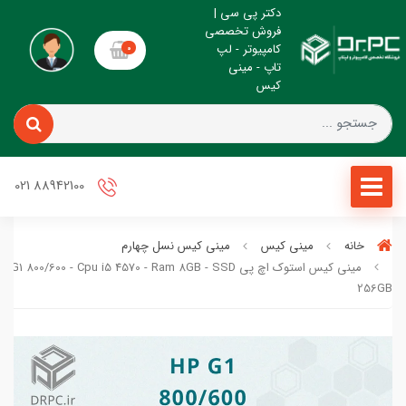
دکتر پی سی |
فروش تخصصی
کامپیوتر - لپ
0
تاپ - مینی
کیس
88942100 021
خانه
مینی کیس
مینی کیس نسل چهارم
مینی کیس استوک اچ پی  800/600 - Cpu i5 4570 - Ram 8GB - SSD
256GB