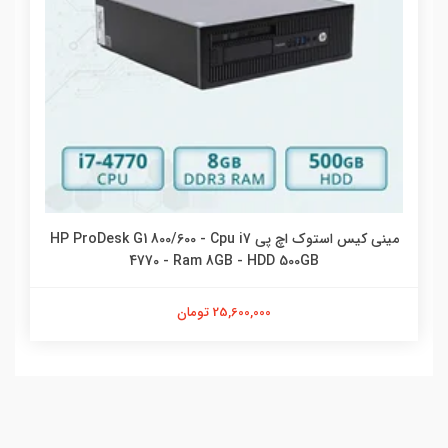
مینی کیس استوک اچ پی HP ProDesk G1 800/600 - Cpu i7
4770 - Ram 8GB - HDD 500GB
25,600,000 تومان