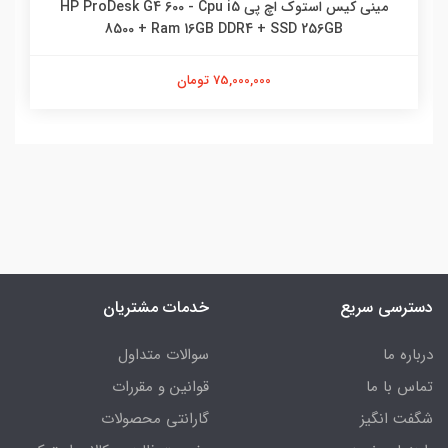
مینی کیس استوک اچ پی HP ProDesk G4 600 - Cpu i5
8500 + Ram 16GB DDR4 + SSD 256GB
75,000,000 تومان
دسترسی سریع
خدمات مشتریان
درباره ما
سوالات متداول
تماس با ما
قوانین و مقررات
شگفت انگیز
گارانتی محصولات