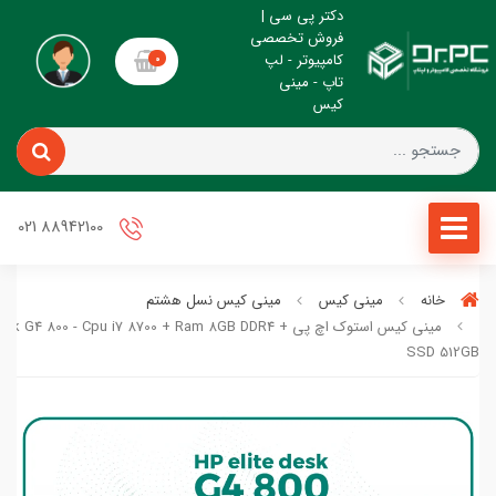
دکتر پی سی |
فروش تخصصی
کامپیوتر - لپ
0
تاپ - مینی
کیس
88942100 021
خانه
مینی کیس
مینی کیس نسل هشتم
مینی کیس استوک اچ پی sk G4 800 - Cpu i7 8700 + Ram 8GB DDR4
SSD 512GB