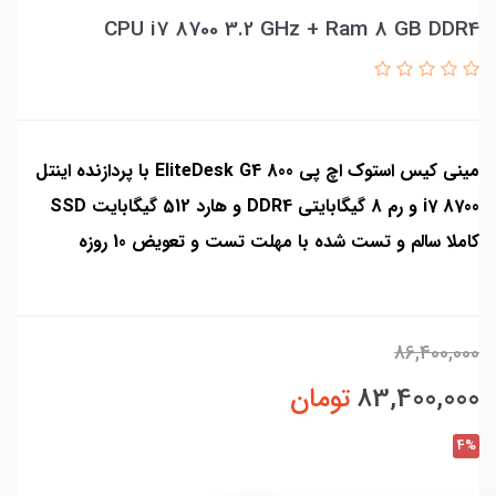
CPU i7 8700 3.2 GHz + Ram 8 GB DDR4
مینی کیس استوک اچ پی EliteDesk G4 800 با پردازنده اینتل
i7 8700 و رم 8 گیگابایتی DDR4 و هارد 512 گیگابایت SSD
کاملا سالم و تست شده با مهلت تست و تعویض 10 روزه
86,400,000
83,400,000
تومان
4%