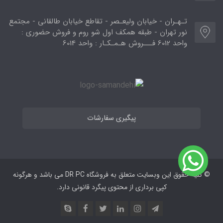
تـهـران - خیابان ولیعـصر - تقاطع خیابان طالقانی - مجتمع
نور تهران - طبقه همکف اول شو روم و فروش حضوری :
واحد 6012 فـــروش هـمـکـار : واحد 6014
پیگیری سفارشات
© کلیه حقوق این وبسایت متعلق به فروشگاه DR PC می ‌باشد و هرگونه
کپی برداری از محتوی پیگرد قانونی دارد.