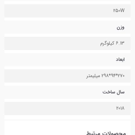
250W
وزن
6.13 کیلوگرم
ابعاد
270*94*298 میلیمتر
سال ساخت
2018
محصولات مرتبط