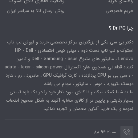
راهنمای خرید
وضعیت ظاهری کالای استوک
حریم خصوصی
روش ارسال کالا به سراسر ایران
چرا Dr PC ؟
دکتر پی سی یکی از بزرگترین مراکز تخصصی خرید و فروش لپ تاپ
استوک و لپ تاپ دست دوم ، مینی کیس اقتصادی HP - Dell -
Lenovo ، مانیتور های متنوع Dell - Samsung - asus و تامین
کننده قطعاتی همچون هارد اکسترنال adata - lexar - silicon power
- ، سی پی یو CPU پردازنده ، کارت گرافیک GPU ، مادربرد ، رم ، هارد
دیسک ،کیبورد ، موس ، مانیتور ، مودم می باشد.
ما به شما کمک میکنیم تا کالای مورد نظر خود را در یک بازه قیمتی
بسیار رقابتی و پایین تر از کالای مشابه آکبند به شکل صحیح انتخاب
نموده و یک خرید آنلاین مطمئن را تجربه نمائید.
00 21 94 88