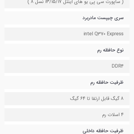
( ساپورت سی پی یو های اینتل i3/i5/i7 نسل 8 )
سری چیپست مادربرد
intel Q370 Express
نوع حافظه رم
DDR4
ظرفیت حافظه رم
8 گیگ قابل ارتقا تا 64 گیگ
4 اسلات رم
ظرفیت حافظه داخلی