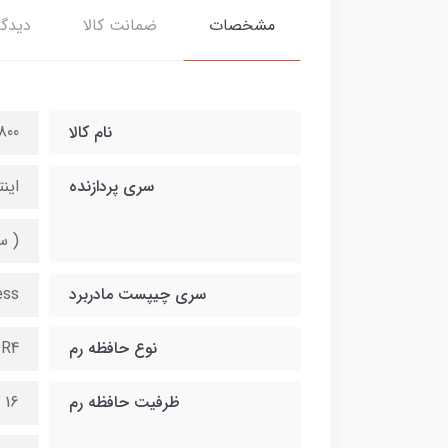
مشخصات
ضمانت کالا
دیدگا
نام کالا
800
سری پردازنده
اینتل i7 نسل 8 z / 12MB cash
( سا
سری چیپست مادربرد
ess
نوع حافظه رم
R4
ظرفیت حافظه رم
16 گیگ قابل ارتقا تا 64 گیگ