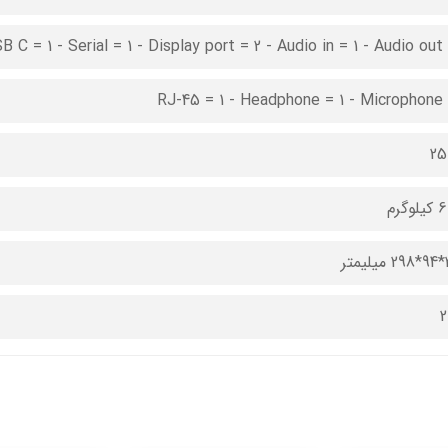
 C = 1 - Serial = 1 - Display port = 2 - Audio in = 1 - Audio out 
RJ-45 = 1 - Headphone = 1 - Microphone 
25
وگرم
تر
2