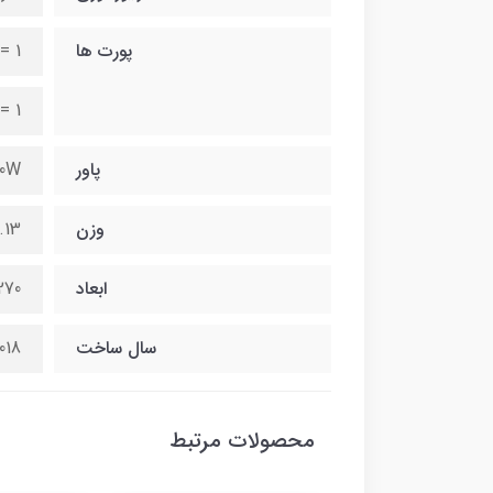
پورت ها
= 1
= 1
پاور
0W
وزن
6.13 کیل
ابعاد
270*94*298 میلیم
سال ساخت
018
محصولات مرتبط