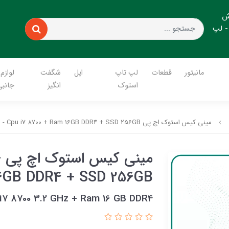
ش
- لپ
مانیتور
قطعات
لپ تاپ
اپل
شگفت
لوازم
استوک
انگیز
جانبی
مینی کیس استوک اچ پی HP EliteDesk G4 800 - Cpu i7 8700 + Ram 16GB DDR4 + SSD 256GB
م
16GB DDR4 + SSD 256GB
i7 8700 3.2 GHz + Ram 16 GB DDR4