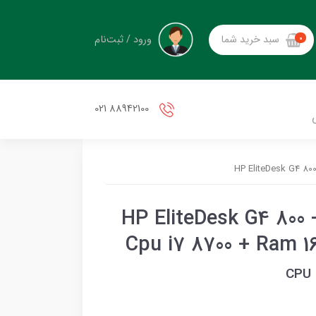
ورود / ثبت‌نام
سبد خرید شما
0
88942100 021
ینی کیس استوک اچ پی HP EliteDesk G4 800 -
Cpu i7 8700 + Ram 
CPU 