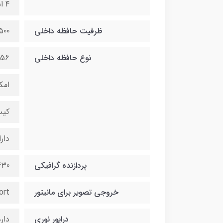
4 اسلات رم
ظرفیت حافظه داخلی
500 گیگ قابل ارتقا تا 8 ترا
نوع حافظه داخلی
256 گیگ هارد D
امکان نصب 
کیس دارا
دارا
پردازنده گرافیکی
630
خروجی تصویر برای مانیتور
ort
درایور نوری
دار