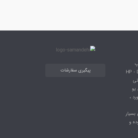
پ
پیگیری سفارشات
 HP - Dell - Lenovo
 قطعاتی
 - ، سی پی یو
کیبورد ،
 بسیار
ده و