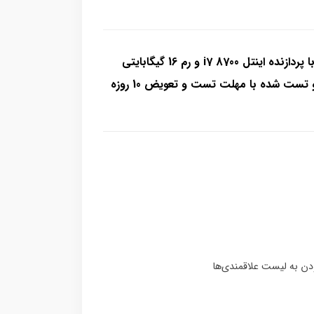
مینی کیس استوک اچ پی EliteDesk G4 800 با پردازنده اینتل i7 8700 و رم 16 گیگابایتی