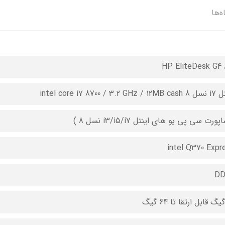
ه‌ها
HP EliteDesk G4 
intel core i7 8700 / 3.2 GH
پورت سی پی یو های اینتل i3/i5/i7 نسل 8 )
intel Q370 Expr
DD