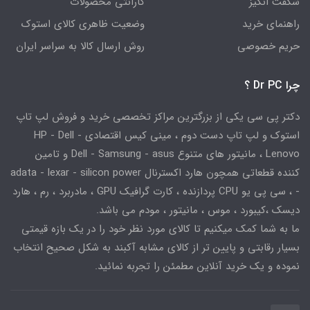
شگفت انگیز
گارانتی محصولات
راهنمای خرید
وضعیت ظاهری کالای استوک
حریم خصوصی
روش ارسال کالا به سراسر ایران
چرا Dr PC ؟
دکتر پی سی یکی از بزرگترین مراکز تخصصی خرید و فروش لپ تاپ
استوک و لپ تاپ دست دوم ، مینی کیس اقتصادی HP - Dell -
Lenovo ، مانیتور های متنوع Dell - Samsung - asus و تامین
کننده قطعاتی همچون هارد اکسترنال adata - lexar - silicon power
- ، سی پی یو CPU پردازنده ، کارت گرافیک GPU ، مادربرد ، رم ، هارد
دیسک ،کیبورد ، موس ، مانیتور ، مودم می باشد.
ما به شما کمک میکنیم تا کالای مورد نظر خود را در یک بازه قیمتی
بسیار رقابتی و پایین تر از کالای مشابه آکبند به شکل صحیح انتخاب
نموده و یک خرید آنلاین مطمئن را تجربه نمائید.