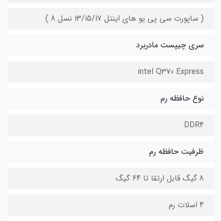
( ساپورت سی پی یو های اینتل i3/i5/i7 نسل 8 )
سری چیپست مادربرد
intel Q370 Express
نوع حافظه رم
DDR4
ظرفیت حافظه رم
8 گیگ قابل ارتقا تا 64 گیگ
4 اسلات رم