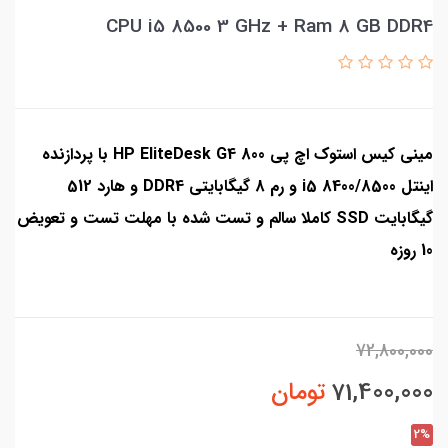
CPU i5 8500 3 GHz + Ram 8 GB DDR4
مینی کیس استوک اچ پی HP EliteDesk G4 800 با پردازنده
اینتل i5 8400/8500 و رم 8 گیگابایتی DDR4 و هارد 512
گیگابایت SSD کاملا سالم و تست شده با مهلت تست و تعویض
10 روزه
72,800,000
71,400,000
تومان
2%