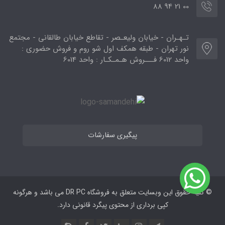
00 21 94 88
تـهـران - خیابان ولیعـصر - تقاطع خیابان طالقانی - مجتمع
نور تهران - طبقه همکف اول شو روم و فروش حضوری :
واحد 6012 فـــروش هـمـکـار : واحد 6014
پیگیری سفارشات
© کلیه حقوق این وبسایت متعلق به فروشگاه DR PC می ‌باشد و هرگونه
کپی برداری از محتوی پیگرد قانونی دارد.