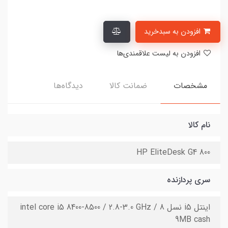
افزودن به سبدخرید
افزودن به لیست علاقمندی‌ها
مشخصات
ضمانت کالا
دیدگاه‌ها
نام کالا
HP EliteDesk G4 800
سری پردازنده
اینتل i5 نسل 8 intel core i5 8400-8500 / 2.8-3.0 GHz /
9MB cash