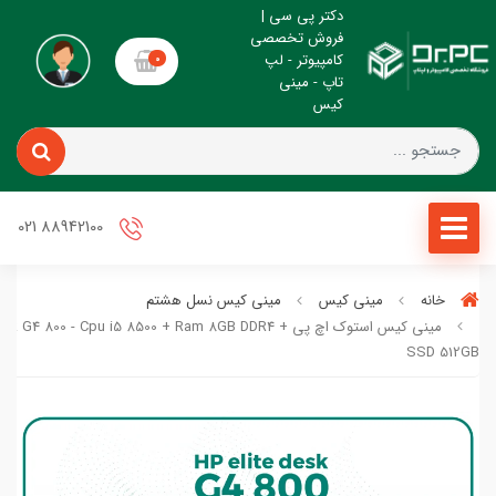
دکتر پی سی |
فروش تخصصی
کامپیوتر - لپ
0
تاپ - مینی
کیس
88942100 021
خانه
مینی کیس
مینی کیس نسل هشتم
مینی کیس استوک اچ پی sk G4 800 - Cpu i5 8500 + Ram 8GB DDR4
SSD 512GB