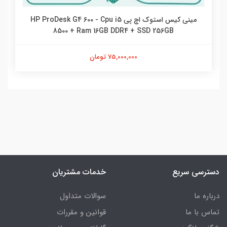
مینی کیس استوک اچ پی HP ProDesk G4 600 - Cpu i5
8500 + Ram 16GB DDR4 + SSD 256GB
75,000,000 تومان
دسترسی سریع
خدمات مشتریان
درباره ما
سوالات متداول
تماس با ما
قوانین و مقررات