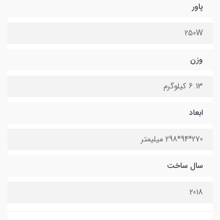
پاور
250W
وزن
6.13 کیلوگرم
ابعاد
270*94*298 میلیمتر
سال ساخت
2018