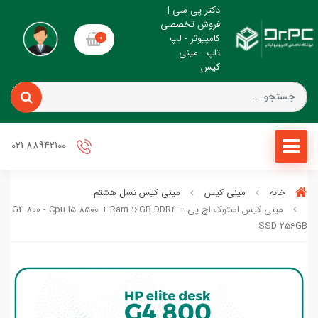
دکتر پی سی |
فروش تخصصی
کامپیوتر - لپ
0
تاپ - مینی
کیس
88942100 021
خانه
مینی کیس
مینی کیس نسل هشتم
مینی کیس استوک اچ پی k G4 800 - Cpu i5 8500 + Ram 16GB DDR4
SSD 256GB