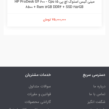
مینی کیس استوک اچ پی HP ProDesk G4 600 - Cpu i5
8500 + Ram 16GB DDR4 + SSD 256GB
75,000,000 تومان
دسترسی سریع
خدمات مشتریان
درباره ما
سوالات متداول
تماس با ما
قوانین و مقررات
شگفت انگیز
گارانتی محصولات