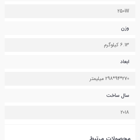
250W
وزن
6.13 کیلوگرم
ابعاد
270*94*298 میلیمتر
سال ساخت
2018
محصولات مرتبط