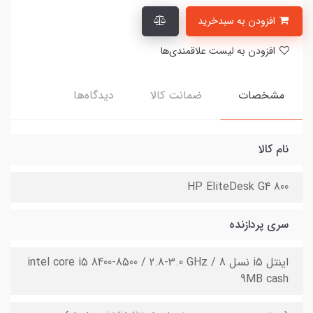
افزودن به سبدخرید
افزودن به لیست علاقمندی‌ها
مشخصات
ضمانت کالا
دیدگاه‌ها
نام کالا
HP EliteDesk G4 800
سری پردازنده
اینتل i5 نسل 8 intel core i5 8400-8500 / 2.8-3.0 GHz /
9MB cash