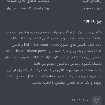
راهنمای خرید
وضعیت ظاهری کالای استوک
حریم خصوصی
روش ارسال کالا به سراسر ایران
چرا Dr PC ؟
دکتر پی سی یکی از بزرگترین مراکز تخصصی خرید و فروش لپ تاپ
استوک و لپ تاپ دست دوم ، مینی کیس اقتصادی HP - Dell -
Lenovo ، مانیتور های متنوع Dell - Samsung - asus و تامین
کننده قطعاتی همچون هارد اکسترنال adata - lexar - silicon power
- ، سی پی یو CPU پردازنده ، کارت گرافیک GPU ، مادربرد ، رم ، هارد
دیسک ،کیبورد ، موس ، مانیتور ، مودم می باشد.
ما به شما کمک میکنیم تا کالای مورد نظر خود را در یک بازه قیمتی
بسیار رقابتی و پایین تر از کالای مشابه آکبند به شکل صحیح انتخاب
نموده و یک خرید آنلاین مطمئن را تجربه نمائید.
00 21 94 88