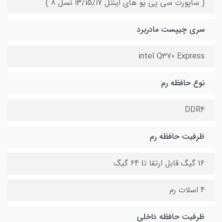
( ساپورت سی پی یو های اینتل i3/i5/i7 نسل 8 )
سری چیپست مادربرد
intel Q370 Express
نوع حافظه رم
DDR4
ظرفیت حافظه رم
16 گیگ قابل ارتقا تا 64 گیگ
4 اسلات رم
ظرفیت حافظه داخلی