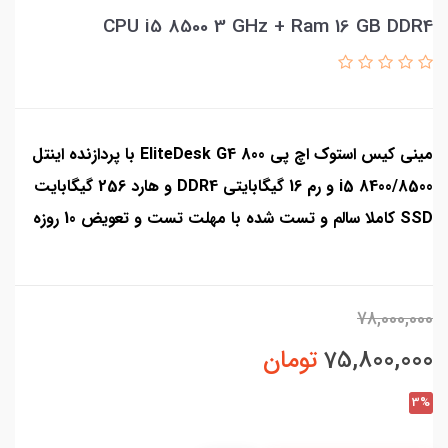
CPU i5 8500 3 GHz + Ram 16 GB DDR4
مینی کیس استوک اچ پی EliteDesk G4 800 با پردازنده اینتل
i5 8400/8500 و رم 16 گیگابایتی DDR4 و هارد 256 گیگابایت
SSD کاملا سالم و تست شده با مهلت تست و تعویض 10 روزه
78,000,000
75,800,000
تومان
3%