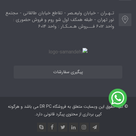
تـهـران - خیابان ولیعـصر - تقاطع خیابان طالقانی - مجتمع
نور تهران - طبقه همکف اول شو روم و فروش حضوری :
واحد 6012 فـــروش هـمـکـار : واحد 6014
پیگیری سفارشات
© کلیه حقوق این وبسایت متعلق به فروشگاه DR PC می ‌باشد و هرگونه
کپی برداری از محتوی پیگرد قانونی دارد.