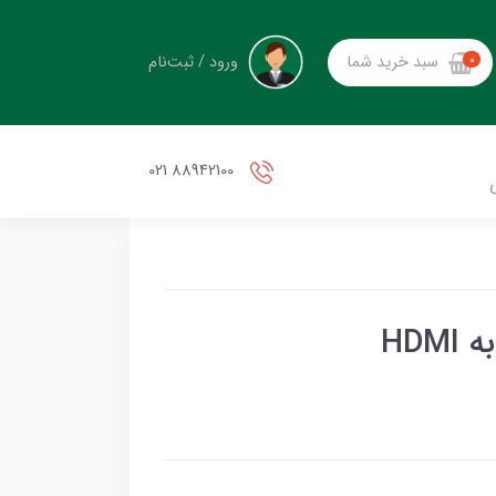
ورود / ثبت‌نام
سبد خرید شما
0
88942100 021