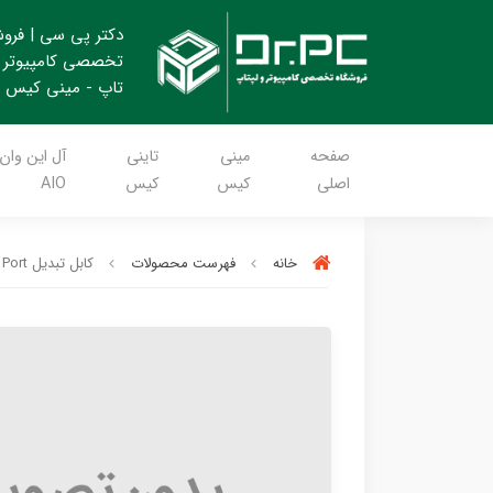
دکتر پی سی | فرو
تخصصی کامپیوتر 
تاپ - مینی کیس
صفحه
مینی
تاینی
آل این وان
اصلی
کیس
کیس
AIO
خانه
فهرست محصولات
کابل تبدیل Display Port به HDMI