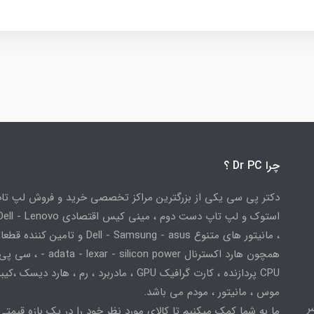
چرا Dr PC ؟
دکتر پی سی یکی از بزرگترین مراکز تخصصی خرید و فروش لپ تا
استوک و لپ تاپ دست دوم ، مینی کیس اقتصادی
، مانیتور های متنوع Dell - Samsung - asus و تامین کننده
همچون هارد اکسترنال adata - lexar - silicon power
CPU پردازنده ، کارت گرافیک GPU ، مادربرد ، رم ، هارد دیسک ،
موس ، مانیتور ، مودم می باشد.
ر
ما به شما کمک میکنیم تا کالای مورد نظر خود را در یک بازه قیمتی