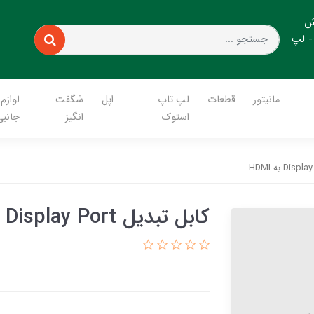
ش
- لپ
مانیتور
قطعات
لپ تاپ
اپل
شگفت
لوازم
استوک
انگیز
جانبی
کابل تبدیل Display Port به HDMI