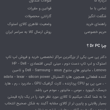
درباره ما
سوالات متداول
تماس با ما
قوانین و مقررات
شگفت انگیز
گارانتی محصولات
راهنمای خرید
وضعیت ظاهری کالای استوک
حریم خصوصی
روش ارسال کالا به سراسر ایران
چرا Dr PC ؟
دکتر پی سی یکی از بزرگترین مراکز تخصصی خرید و فروش لپ تاپ
استوک و لپ تاپ دست دوم ، مینی کیس اقتصادی HP - Dell -
Lenovo ، مانیتور های متنوع Dell - Samsung - asus و تامین
کننده قطعاتی همچون هارد اکسترنال adata - lexar - silicon power
- ، سی پی یو CPU پردازنده ، کارت گرافیک GPU ، مادربرد ، رم ، هارد
دیسک ،کیبورد ، موس ، مانیتور ، مودم می باشد.
ما به شما کمک میکنیم تا کالای مورد نظر خود را در یک بازه قیمتی
بسیار رقابتی و پایین تر از کالای مشابه آکبند به شکل صحیح انتخاب