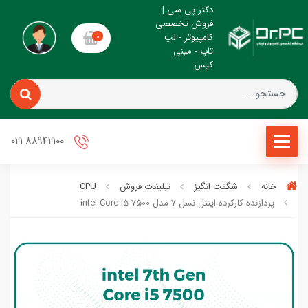
دکتر پی سی |
فروش تخصصی
کامپیوتر - لپ
0
تاپ - مینی
کیس
88942100 021
خانه
شگفت انگیز
تبلیغات فروش
CPU
پردازنده کارکرده اینتل نسل 7 مدل intel Core i5-7500