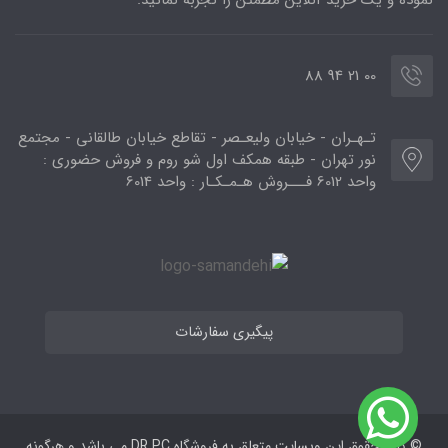
نموده و یک خرید آنلاین مطمئن را تجربه نمائید.
00 21 94 88
تـهـران - خیابان ولیعـصر - تقاطع خیابان طالقانی - مجتمع
نور تهران - طبقه همکف اول شو روم و فروش حضوری :
واحد 6012 فـــروش هـمـکـار : واحد 6014
پیگیری سفارشات
© کلیه حقوق این وبسایت متعلق به فروشگاه DR PC می ‌باشد و هرگونه