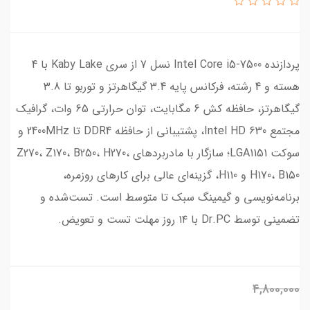
پردازنده Intel Core i5-7500 نسل 7 از سری Kaby Lake با 4
هسته و 4 رشته، فرکانس پایه 3.4 گیگاهرتز و توربو تا 3.8
گیگاهرتز، حافظه کش 6 مگابایت، توان حرارتی 65 وات، گرافیک
مجتمع Intel HD 630، پشتیبانی از حافظه DDR4 تا 2400MHz و
سوکت LGA1151؛ سازگار با مادربردهای Z270، Z170، B250، H270،
H170، B150 و H110، گزینه‌ای عالی برای کارهای روزمره،
برنامه‌نویسی و گیمینگ سبک تا متوسط است. تست‌شده و
تضمینی توسط Dr.PC با ۱۴ روز مهلت تست و تعویض.
4,800,000