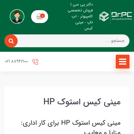
دکتر پی سی |
فروش تخصصی
کامپیوتر - لپ
0
تاپ - مینی
کیس
88942100 021
مینی کیس استوک HP
مینی کیس استوک HP برای کار اداری:
مزایا و معایب