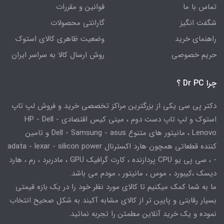
تماس با ما
قوانین و مقررات
شگفت انگیز
گارانتی محصولات
راهنمای خرید
وضعیت ظاهری کالای استوک
حریم خصوصی
روش ارسال کالا به سراسر ایران
چرا Dr PC ؟
دکتر پی سی یکی از بزرگترین مراکز تخصصی خرید و فروش لپ تاپ
استوک و لپ تاپ دست دوم ، مینی کیس اقتصادی HP - Dell -
Lenovo ، مانیتور های متنوع Dell - Samsung - asus و تامین
کننده قطعاتی همچون هارد اکسترنال adata - lexar - silicon power
- ، سی پی یو CPU پردازنده ، کارت گرافیک GPU ، مادربرد ، رم ، هارد
دیسک ،کیبورد ، موس ، مانیتور ، مودم می باشد.
ما به شما کمک میکنیم تا کالای مورد نظر خود را در یک بازه قیمتی
بسیار رقابتی و پایین تر از کالای مشابه آکبند به شکل صحیح انتخاب
نموده و یک خرید آنلاین مطمئن را تجربه نمائید.