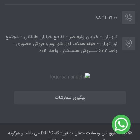
00 21 94 88
تـهـران - خیابان ولیعـصر - تقاطع خیابان طالقانی - مجتمع
نور تهران - طبقه همکف اول شو روم و فروش حضوری :
واحد 6012 فـــروش هـمـکـار : واحد 6014
پیگیری سفارشات
© کلیه حقوق این وبسایت متعلق به فروشگاه DR PC می ‌باشد و هرگونه