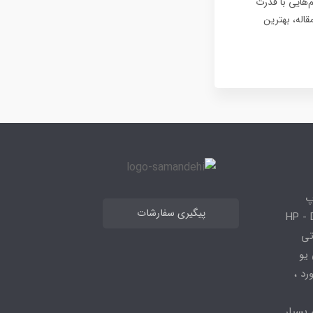
AutoCAD، 3ds Max،  و Revit نیاز به سیستم‌هایی با قدرت
قاله، بهترین
پ
پیگیری سفارشات
 HP - Dell - Lenovo
 قطعاتی
 - ، سی پی یو
کیبورد ،
 بسیار