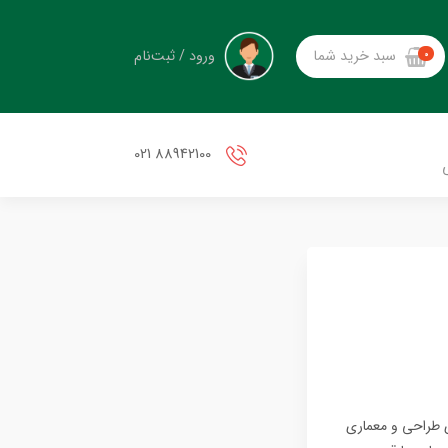
ورود / ثبت‌نام
سبد خرید شما
0
88942100 021
ی طراحی و معماری