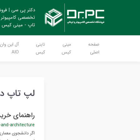
دکتر پی سی | فرو
تخصصی کامپیوتر 
تاپ - مینی کیس
صفحه
مینی
تاینی
آل این وان
اصلی
کیس
کیس
AIO
لپ تاپ دست
راهنمای خری
-and-architecture
اگر دانشجوی معماری 