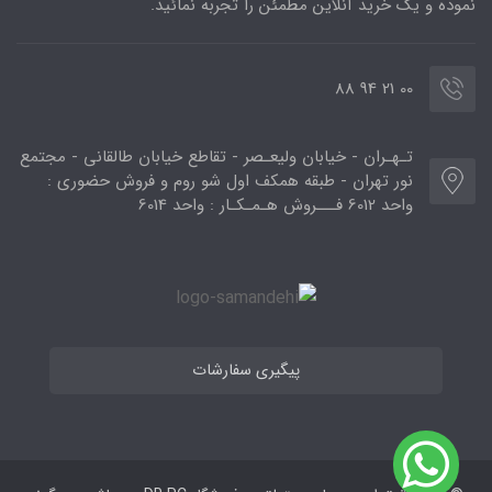
نموده و یک خرید آنلاین مطمئن را تجربه نمائید.
00 21 94 88
تـهـران - خیابان ولیعـصر - تقاطع خیابان طالقانی - مجتمع
نور تهران - طبقه همکف اول شو روم و فروش حضوری :
واحد 6012 فـــروش هـمـکـار : واحد 6014
پیگیری سفارشات