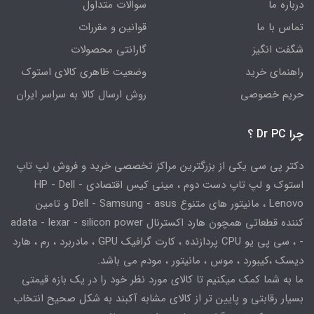
درباره ما
سوالات متداول
تماس با ما
قوانین و مقررات
شگفت انگیز
گارانتی محصولات
راهنمای خرید
وضعیت ظاهری کالای استوک
حریم خصوصی
روش ارسال کالا به سراسر ایران
چرا Dr PC ؟
دکتر پی سی یکی از بزرگترین مراکز تخصصی خرید و فروش لپ تاپ
استوک و لپ تاپ دست دوم ، مینی کیس اقتصادی HP - Dell -
Lenovo ، مانیتور های متنوع Dell - Samsung - asus و تامین
کننده قطعاتی همچون هارد اکسترنال adata - lexar - silicon power
- ، سی پی یو CPU پردازنده ، کارت گرافیک GPU ، مادربرد ، رم ، هارد
دیسک ،کیبورد ، موس ، مانیتور ، مودم می باشد.
ما به شما کمک میکنیم تا کالای مورد نظر خود را در یک بازه قیمتی
بسیار رقابتی و پایین تر از کالای مشابه آکبند به شکل صحیح انتخاب