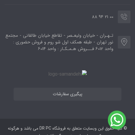
00 21 94 88
تـهـران - خیابان ولیعـصر - تقاطع خیابان طالقانی - مجتمع
نور تهران - طبقه همکف اول شو روم و فروش حضوری :
واحد 6012 فـــروش هـمـکـار : واحد 6014
پیگیری سفارشات
© کلیه حقوق این وبسایت متعلق به فروشگاه DR PC می ‌باشد و هرگونه