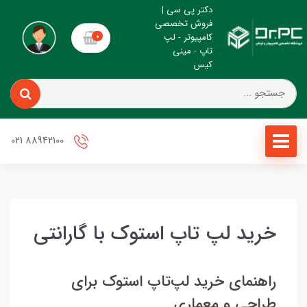
دکتر پی سی |
فروش تخصصی
کامپیوتر - لپ
0
تاپ - مینی
کیس
88942100 021
خرید لپ تاپ استوک با گارانتی
راهنمای خرید لپ‌تاپ استوک برای
طراحی و معماری