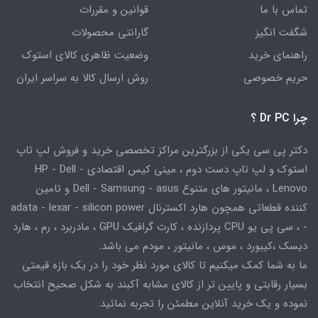
تماس با ما
قوانین و مقررات
شگفت انگیز
گارانتی محصولات
راهنمای خرید
وضعیت ظاهری کالای استوک
حریم خصوصی
روش ارسال کالا به سراسر ایران
چرا Dr PC ؟
دکتر پی سی یکی از بزرگترین مراکز تخصصی خرید و فروش لپ تاپ
استوک و لپ تاپ دست دوم ، مینی کیس اقتصادی HP - Dell -
Lenovo ، مانیتور های متنوع Dell - Samsung - asus و تامین
کننده قطعاتی همچون هارد اکسترنال adata - lexar - silicon power
- ، سی پی یو CPU پردازنده ، کارت گرافیک GPU ، مادربرد ، رم ، هارد
دیسک ،کیبورد ، موس ، مانیتور ، مودم می باشد.
ما به شما کمک میکنیم تا کالای مورد نظر خود را در یک بازه قیمتی
بسیار رقابتی و پایین تر از کالای مشابه آکبند به شکل صحیح انتخاب
نموده و یک خرید آنلاین مطمئن را تجربه نمائید.