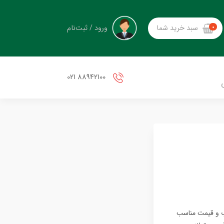
ورود / ثبت‌نام
سبد خرید شما
0
88942100 021
د خوب و قیمت مناسب