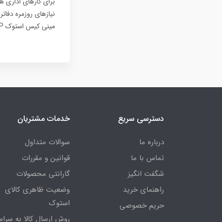
نیازهای روزمره دفاتر
مینی کیس استوک HP برای کار اداری خواهیم پرداخت.
دسترسی سریع
خدمات مشتریان
درباره ما
سوالات متداول
تماس با ما
قوانین و مقررات
شگفت انگیز
گارانتی محصولات
راهنمای خرید
وضعیت ظاهری کالای
استوک
حریم خصوصی
روش ارسال کالا به سراس