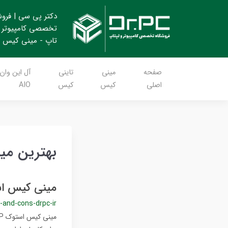
دکتر پی سی | فرو
تخصصی کامپیوتر 
تاپ - مینی کیس
صفحه
مینی
تاینی
آل این وان
اصلی
کیس
کیس
AIO
بهترین مینی ک
مینی کیس استوک HP برای کار ادار
-and-cons-drpc-ir