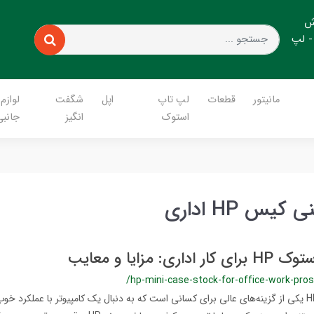
ش
- لپ
مانیتور
قطعات
لپ تاپ
اپل
شگفت
لوازم
استوک
انگیز
جانبی
یس HP اداری
ی: مزایا و معایب
/hp-mini-case-stock-for-office-work-pros
مینی کیس استوک HP یکی از گزینه‌های عالی برای کسانی است که به دنبال یک کامپیوتر با عملکر