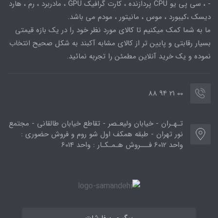
- ، سی پی یو CPU پردازنده ، کارت گرافیک GPU ، مادربرد ، رم ، هارد
دیسک ،کیبورد ، موس ، مانیتور ، مودم می باشد.
ما به شما کمک میکنیم تا کالای مورد نظر خود را در یک بازه قیمتی
بسیار رقابتی و پایین تر از کالای مشابه آکبند به شکل صحیح انتخاب
نموده و یک خرید آنلاین مطمئن را تجربه نمائید.
00 21 94 88
تـهـران - خیابان ولیعـصر - تقاطع خیابان طالقانی - مجتمع
نور تهران - طبقه همکف اول شو روم و فروش حضوری :
واحد 6012 فـــروش هـمـکـار : واحد 6014