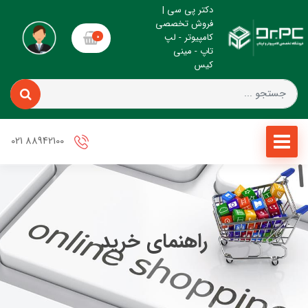
دکتر پی سی |
فروش تخصصی
کامپیوتر - لپ
0
تاپ - مینی
کیس
88942100 021
راهنمای خرید