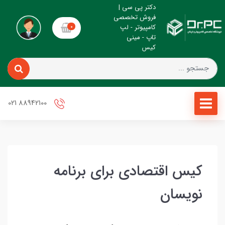
دکتر پی سی |
فروش تخصصی
کامپیوتر - لپ
0
تاپ - مینی
کیس
88942100 021
کیس اقتصادی برای برنامه
نویسان