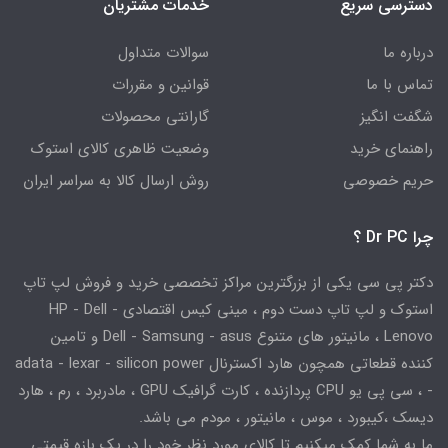
دسترسی سریع
خدمات مشتریان
درباره ما
سوالات متداول
تماس با ما
قوانین و مقررات
شگفت انگیز
گارانتی محصولات
راهنمای خرید
وضعیت ظاهری کالای استوک
حریم خصوصی
روش ارسال کالا به سراسر ایران
چرا Dr PC ؟
دکتر پی سی یکی از بزرگترین مراکز تخصصی خرید و فروش لپ تاپ
استوک و لپ تاپ دست دوم ، مینی کیس اقتصادی HP - Dell -
Lenovo ، مانیتور های متنوع Dell - Samsung - asus و تامین
کننده قطعاتی همچون هارد اکسترنال adata - lexar - silicon power
- ، سی پی یو CPU پردازنده ، کارت گرافیک GPU ، مادربرد ، رم ، هارد
دیسک ،کیبورد ، موس ، مانیتور ، مودم می باشد.
ما به شما کمک میکنیم تا کالای مورد نظر خود را در یک بازه قیمتی