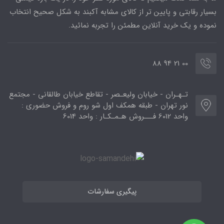
بسیار رقابتی و پایین تر از کالای مشابه آکبند به شکل صحیح انتخاب
نموده و یک خرید آنلاین مطمئن را تجربه نمائید.
00 21 94 88
تـهـران - خیابان ولیعـصر - تقاطع خیابان طالقانی - مجتمع
نور تهران - طبقه همکف اول شو روم و فروش حضوری :
واحد 6012 فـــروش هـمـکـار : واحد 6014
پیگیری سفارشات