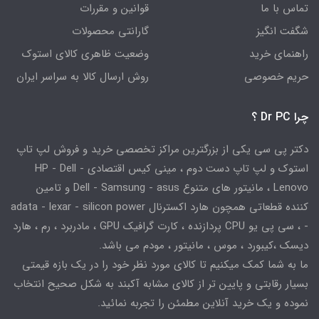
تماس با ما
قوانین و مقررات
شگفت انگیز
گارانتی محصولات
راهنمای خرید
وضعیت ظاهری کالای استوک
حریم خصوصی
روش ارسال کالا به سراسر ایران
چرا Dr PC ؟
دکتر پی سی یکی از بزرگترین مراکز تخصصی خرید و فروش لپ تاپ
استوک و لپ تاپ دست دوم ، مینی کیس اقتصادی HP - Dell -
Lenovo ، مانیتور های متنوع Dell - Samsung - asus و تامین
کننده قطعاتی همچون هارد اکسترنال adata - lexar - silicon power
- ، سی پی یو CPU پردازنده ، کارت گرافیک GPU ، مادربرد ، رم ، هارد
دیسک ،کیبورد ، موس ، مانیتور ، مودم می باشد.
ما به شما کمک میکنیم تا کالای مورد نظر خود را در یک بازه قیمتی
بسیار رقابتی و پایین تر از کالای مشابه آکبند به شکل صحیح انتخاب
نموده و یک خرید آنلاین مطمئن را تجربه نمائید.