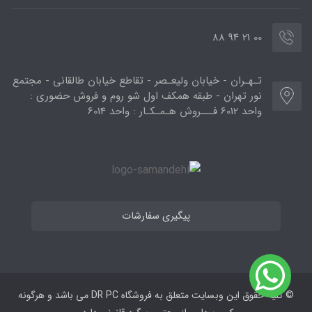
00 21 94 88
تـهـران - خیابان ولیعـصر - تقاطع خیابان طالقانی - مجتمع
نور تهران - طبقه همکف اول شو روم و فروش حضوری :
واحد 6012 فـــروش هـمـکـار : واحد 6014
پیگیری سفارشات
© کلیه حقوق این وبسایت متعلق به فروشگاه DR PC می ‌باشد و هرگونه