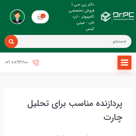
دکتر پی سی |
فروش تخصصی
کامپیوتر - لپ
0
تاپ - مینی
کیس
88942100 021
پردازنده مناسب برای تحلیل
چارت