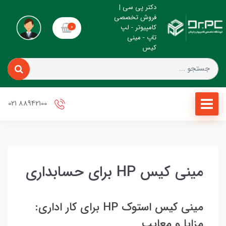
دکتر پی سی |
فروش تخصصی
کامپیوتر - لپ
0
تاپ - مینی
کیس
88942100 021
مینی کیس HP برای حسابداری
مینی کیس استوک HP برای کار اداری:
مزایا و معایب