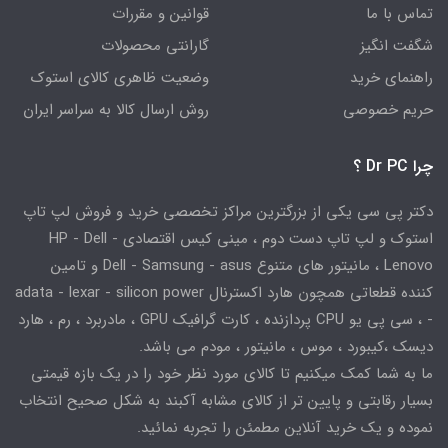
تماس با ما
قوانین و مقررات
شگفت انگیز
گارانتی محصولات
راهنمای خرید
وضعیت ظاهری کالای استوک
حریم خصوصی
روش ارسال کالا به سراسر ایران
چرا Dr PC ؟
دکتر پی سی یکی از بزرگترین مراکز تخصصی خرید و فروش لپ تاپ
استوک و لپ تاپ دست دوم ، مینی کیس اقتصادی HP - Dell -
Lenovo ، مانیتور های متنوع Dell - Samsung - asus و تامین
کننده قطعاتی همچون هارد اکسترنال adata - lexar - silicon power
- ، سی پی یو CPU پردازنده ، کارت گرافیک GPU ، مادربرد ، رم ، هارد
دیسک ،کیبورد ، موس ، مانیتور ، مودم می باشد.
ما به شما کمک میکنیم تا کالای مورد نظر خود را در یک بازه قیمتی
بسیار رقابتی و پایین تر از کالای مشابه آکبند به شکل صحیح انتخاب
نموده و یک خرید آنلاین مطمئن را تجربه نمائید.