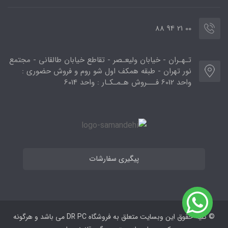
00 21 94 88
تـهـران - خیابان ولیعـصر - تقاطع خیابان طالقانی - مجتمع
نور تهران - طبقه همکف اول شو روم و فروش حضوری :
واحد 6012 فـــروش هـمـکـار : واحد 6014
پیگیری سفارشات
© کلیه حقوق این وبسایت متعلق به فروشگاه DR PC می ‌باشد و هرگونه