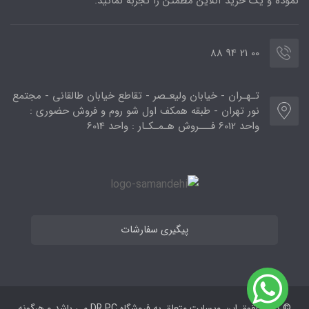
نموده و یک خرید آنلاین مطمئن را تجربه نمائید.
00 21 94 88
تـهـران - خیابان ولیعـصر - تقاطع خیابان طالقانی - مجتمع
نور تهران - طبقه همکف اول شو روم و فروش حضوری :
واحد 6012 فـــروش هـمـکـار : واحد 6014
پیگیری سفارشات
© کلیه حقوق این وبسایت متعلق به فروشگاه DR PC می ‌باشد و هرگونه