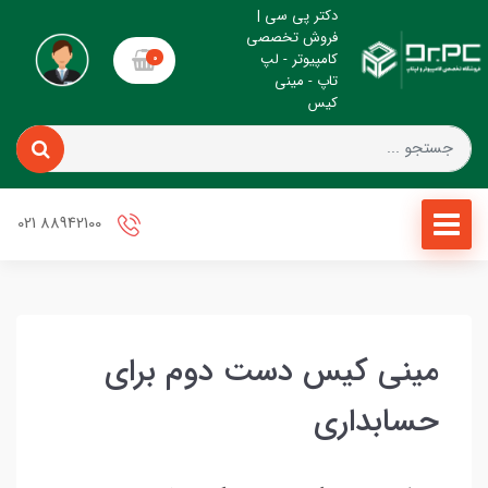
دکتر پی سی |
فروش تخصصی
کامپیوتر - لپ
0
تاپ - مینی
کیس
88942100 021
مینی کیس دست دوم برای
حسابداری