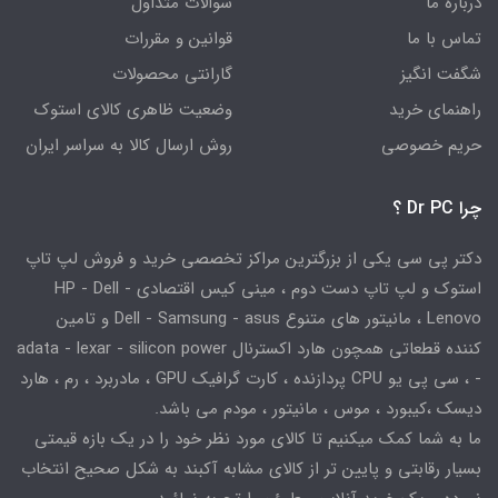
درباره ما
سوالات متداول
تماس با ما
قوانین و مقررات
شگفت انگیز
گارانتی محصولات
راهنمای خرید
وضعیت ظاهری کالای استوک
حریم خصوصی
روش ارسال کالا به سراسر ایران
چرا Dr PC ؟
دکتر پی سی یکی از بزرگترین مراکز تخصصی خرید و فروش لپ تاپ
استوک و لپ تاپ دست دوم ، مینی کیس اقتصادی HP - Dell -
Lenovo ، مانیتور های متنوع Dell - Samsung - asus و تامین
کننده قطعاتی همچون هارد اکسترنال adata - lexar - silicon power
- ، سی پی یو CPU پردازنده ، کارت گرافیک GPU ، مادربرد ، رم ، هارد
دیسک ،کیبورد ، موس ، مانیتور ، مودم می باشد.
ما به شما کمک میکنیم تا کالای مورد نظر خود را در یک بازه قیمتی
بسیار رقابتی و پایین تر از کالای مشابه آکبند به شکل صحیح انتخاب